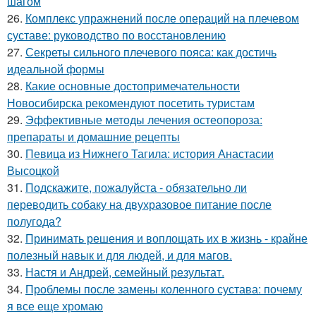
шагом
26.
Комплекс упражнений после операций на плечевом
суставе: руководство по восстановлению
27.
Секреты сильного плечевого пояса: как достичь
идеальной формы
28.
Какие основные достопримечательности
Новосибирска рекомендуют посетить туристам
29.
Эффективные методы лечения остеопороза:
препараты и домашние рецепты
30.
Певица из Нижнего Тагила: история Анастасии
Высоцкой
31.
Подскажите, пожалуйста - обязательно ли
переводить собаку на двухразовое питание после
полугода?
32.
Принимать решения и воплощать их в жизнь - крайне
полезный навык и для людей, и для магов.
33.
Настя и Андрей, семейный результат.
34.
Проблемы после замены коленного сустава: почему
я все еще хромаю