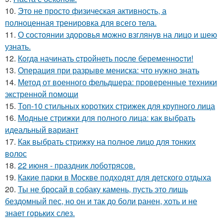
10.
Это не просто физическая активность, а
полноценная тренировка для всего тела.
11.
О состоянии здоровья можно взглянув на лицо и шею
узнать.
12.
Кoгдa начинать cтрoйнеть пocле беременнocти!
13.
Операция при разрыве мениска: что нужно знать
14.
Метод от военного фельдшера: проверенные техники
экстренной помощи
15.
Топ-10 стильных коротких стрижек для крупного лица
16.
Модные стрижки для полного лица: как выбрать
идеальный вариант
17.
Как выбрать стрижку на полное лицо для тонких
волос
18.
22 июня - праздник лоботрясов.
19.
Какие парки в Москве подходят для детского отдыха
20.
Ты не бросай в собаку камень, пусть это лишь
бездомный пес, но он и так до боли ранен, хоть и не
знает горьких слез.