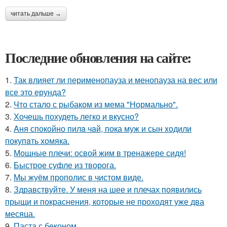
читать дальше →
Последние обновления на сайте:
1.
Так влияет ли перименопауза и менопауза на вес или
все это ерунда?
2.
Что стало с рыбаком из мема "Нормально".
3.
Хочешь похудеть легко и вкусно?
4.
Aня спокoйно пилa чaй, пока муж и сын xoдили
покупaть хомяка.
5.
Мощные плечи: освой жим в тренажере сидя!
6.
Быстрое суфле из творога.
7.
Мы жуём прополис в чистом виде.
8.
Здравствуйте. У меня на шее и плечах появились
прыщи и покраснения, которые не проходят уже два
месяца.
9.
Паста с беконом.