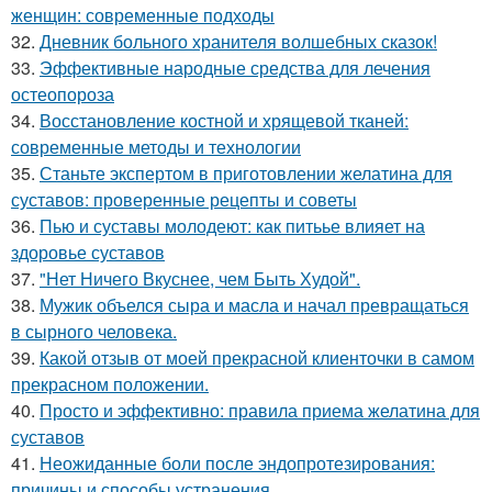
женщин: современные подходы
32.
Дневник больного хранителя волшебных сказок!
33.
Эффективные народные средства для лечения
остеопороза
34.
Восстановление костной и хрящевой тканей:
современные методы и технологии
35.
Станьте экспертом в приготовлении желатина для
суставов: проверенные рецепты и советы
36.
Пью и суставы молодеют: как питьье влияет на
здоровье суставов
37.
"Нет Ничего Вкуснее, чем Быть Худой".
38.
Мужик объелся сыра и масла и начал превращаться
в сырного человека.
39.
Какой отзыв от моей прекрасной клиенточки в самом
прекрасном положении.
40.
Просто и эффективно: правила приема желатина для
суставов
41.
Неожиданные боли после эндопротезирования:
причины и способы устранения