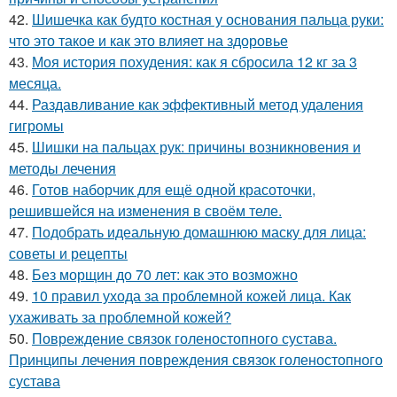
42.
Шишечка как будто костная у основания пальца руки:
что это такое и как это влияет на здоровье
43.
Моя история похудения: как я сбросила 12 кг за 3
месяца.
44.
Раздавливание как эффективный метод удаления
гигромы
45.
Шишки на пальцах рук: причины возникновения и
методы лечения
46.
Готов наборчик для ещё одной красоточки,
решившейся на изменения в своём теле.
47.
Подобрать идеальную домашнюю маску для лица:
советы и рецепты
48.
Без морщин до 70 лет: как это возможно
49.
10 правил ухода за проблемной кожей лица. Как
ухаживать за проблемной кожей?
50.
Повреждение связок голеностопного сустава.
Принципы лечения повреждения связок голеностопного
сустава