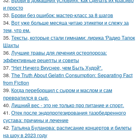
32.
Брови в домашних условиях: как сделать их красиво
и просто
33.
Брови без ошибок: мастер-класс за 8 шагов
34.
Вот уже больше месяца читаю этикетки и слежу за
тем, что ем.
35.
Тексты, которые стали гимнами: лирика 'Радио Тапок
Шахты
36.
Лучшие травы для лечения остеопороза:
эффективные рецепты и советы
37.
"Нет Ничего Вкуснее, чем Быть Худой".
38.
The Truth About Gelatin Consumption: Separating Fact
from Fiction
39.
Когда переборщил с сыром и маслом и сам
превратился в сыр.
40.
Лишний вес - это не только про питание и спорт.
41.
Отек после эндопротезирования тазобедренного
сустава: причины и лечение
42.
Татьяна Буланова: расписание концертов и билеты
на шоу в 2023 году