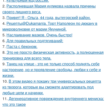
1.
Культурный код россии.
2.
Располневшая Мария куликова назвала причины
своего лишнего веса.
3.
Привет! Я - Ольга, 44 года, вытегорский район.
4.
Рецепты@Dukamania. Торт Наполеон по дюкану в
микроволновке от марии Якуниной.
5.
Наслаивание мазков. Очень быстро!
6.
Для правильных подтягиваний:
7.
Паста с беконом.
8.
Это не просто физическая активность, а полноценная
тренировка для всего тела.
9.
Танец на улице - это не только способ поднять себе
настроение, но и проявление свободы, любви к себе и
жизни.
10.
В этом видео я покажу три универсальных рецепта
из творога, которые вы сможете адаптировать под
любые цели и начинки.
11.
Дегенеративное повреждение внутреннего мениска:
что это такое