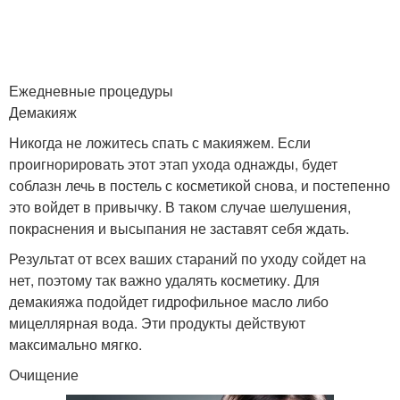
Спасение для сухой
Кожи на ночь
кожи
Ежедневные процедуры
Демакияж
Уход за кожей
Возникновения на лице
Никогда не ложитесь спать с макияжем. Если
проигнорировать этот этап ухода однажды, будет
соблазн лечь в постель с косметикой снова, и постепенно
это войдет в привычку. В таком случае шелушения,
Маски для лица
покраснения и высыпания не заставят себя ждать.
Результат от всех ваших стараний по уходу сойдет на
нет, поэтому так важно удалять косметику. Для
демакияжа подойдет гидрофильное масло либо
мицеллярная вода. Эти продукты действуют
максимально мягко.
Очищение