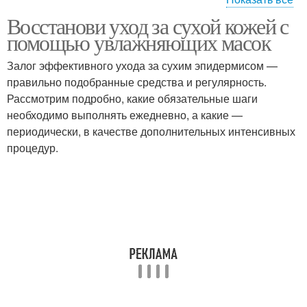
Восстанови уход за сухой кожей с
Рецепты для сухой
Маска для сухой кожи
помощью увлажняющих масок
кожи
Залог эффективного ухода за сухим эпидермисом —
правильно подобранные средства и регулярность.
Рассмотрим подробно, какие обязательные шаги
Кожи при акне
Кожи на ночной основе
необходимо выполнять ежедневно, а какие —
периодически, в качестве дополнительных интенсивных
процедур.
Кожи при наличии
Кожи при беременности
Кожи на лицах
Кожи на лице