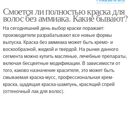
Смоется ли полностью краска для
Безаммиачная краска
Краска без аммиака
волос без аммиака. Какие бывают?
На сегодняшний день выбор краски поражает:
производители разрабатывают все новые формы
Краски для седых
Профессиональные
выпуска. Краска без аммиака может быть кремо- и
волос
краски
воскообразной, жидкой и твердой. На рынке данного
сегмента можно купить масляные, лечебные препараты,
включая бесцветные модификации. В зависимости от
того, каково назначение красителя, это может быть
смываемая краска-мусс, профессиональная крем-
краска, щадящая краска-шампунь, красящий спрей
(оттеночный лак для волос).