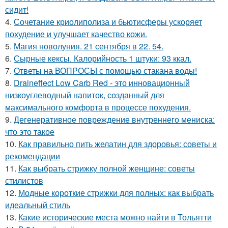
сидит!
4.
Сочетание криолиполиза и бьютисферы ускоряет
похудение и улучшает качество кожи.
5.
Магия новолуния. 21 сентября в 22. 54.
6.
Сырные кексы. Калорийность 1 штуки: 93 ккал.
7.
Ответы на ВОПРОСЫ с помощью стакана воды!
8.
Draineffect Low Carb Red - это инновационный
низкоуглеводный напиток, созданный для
максимального комфорта в процессе похудения.
9.
Дегенеративное повреждение внутреннего мениска:
что это такое
10.
Как правильно пить желатин для здоровья: советы и
рекомендации
11.
Как выбрать стрижку полной женщине: советы
стилистов
12.
Модные короткие стрижки для полных: как выбрать
идеальный стиль
13.
Какие исторические места можно найти в Тольятти