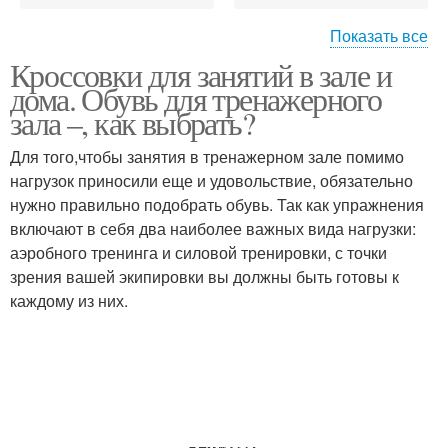
Показать все
Кроссовки для занятий в зале и
Кроссовки для фитнеса
Кроссовок для зала
дома. Обувь для тренажерного
зала –, как выбрать?
Для того,чтобы занятия в тренажерном зале помимо
Кроссовки для
Занятия в тренажерном
нагрузок приносили еще и удовольствие, обязательно
тренировок
зале
нужно правильно подобрать обувь. Так как упражнения
включают в себя два наиболее важных вида нагрузки:
аэробного тренинга и силовой тренировки, с точки
зрения вашей экипировки вы должны быть готовы к
Кроссовок в
каждому из них.
зависимости