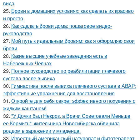
вида
25.
Брови в домашних условиях: как сделать их красиво
и просто
26.
Как сделать брови дома: пошаговое видео-
руководство
27.
Мой путь к идеальным бровям: как я оформляю свои
брови
28.
Какие высшие учебные заведения есть в
Набережных Челнах
29.
Полное руководство по реабилитации плечевого
сустава после вывиха
30.
Гимнастика после вывиха плечевого сустава в АВАР:
эффективные упражнения для восстановления
31.
Откройте для себя секрет эффективного похудения с
жидким каштаном!
32.
"У Дочки был Некроз, а Врачи Советовали Меньше
ее Кормить": жительница Новосибирска обвинила
роддом в заражении у младенца.
33.
Известный американский натуропат и фитотерапевт