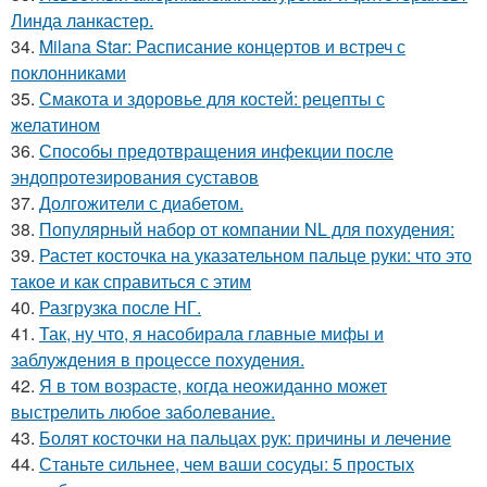
Линда ланкастер.
34.
Milana Star: Расписание концертов и встреч с
поклонниками
35.
Смакота и здоровье для костей: рецепты с
желатином
36.
Способы предотвращения инфекции после
эндопротезирования суставов
37.
Долгожители с диабетом.
38.
Популярный набор от компании NL для похудения:
39.
Растет косточка на указательном пальце руки: что это
такое и как справиться с этим
40.
Разгрузка после НГ.
41.
Так, ну что, я насобирала главные мифы и
заблуждения в процессе похудения.
42.
Я в том возрасте, когда неожиданно может
выстрелить любое заболевание.
43.
Болят косточки на пальцах рук: причины и лечение
44.
Станьте сильнее, чем ваши сосуды: 5 простых