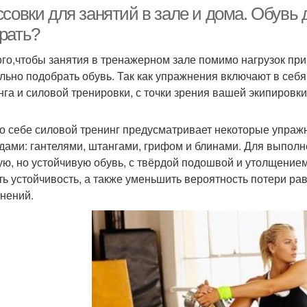
тренажерном зале
совки для занятий в зале и дома. Обувь д
рать?
ого,чтобы занятия в тренажерном зале помимо нагрузок пр
льно подобрать обувь. Так как упражнения включают в себя
нга и силовой тренировки, с точки зрения вашей экипировки
о себе силовой тренинг предусматривает некоторые упражн
дами: гантелями, штангами, грифом и блинами. Для выпол
ую, но устойчивую обувь, с твёрдой подошвой и утолщением
ть устойчивость, а также уменьшить вероятность потери р
нений.