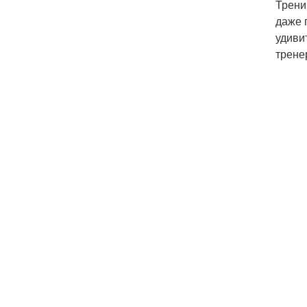
Трени
даже 
удиви
трене