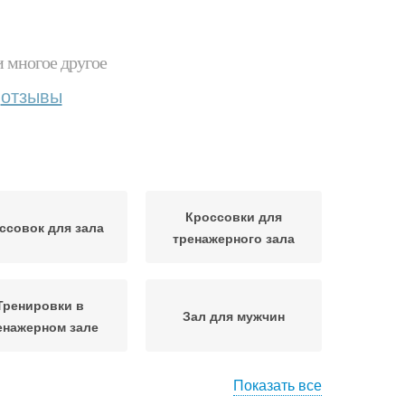
и многое другое
отзывы
Кроссовки для
ссовок для зала
тренажерного зала
Тренировки в
Зал для мужчин
енажерном зале
Показать все
 для похудения
Зал для женщин