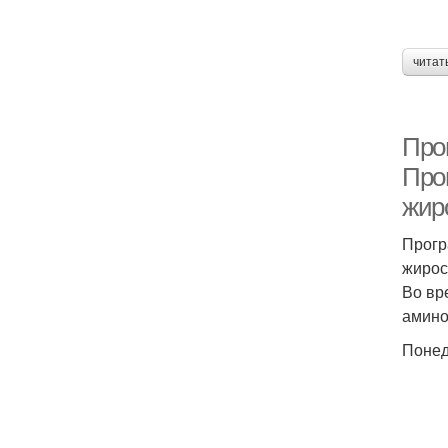
читат
Про
Про
жир
Прогр
жирос
Во вр
амино
Понед