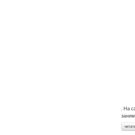
. На 
заним
читат