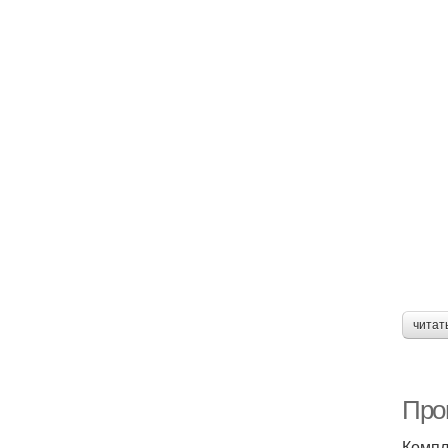
читат
Прог
Компл