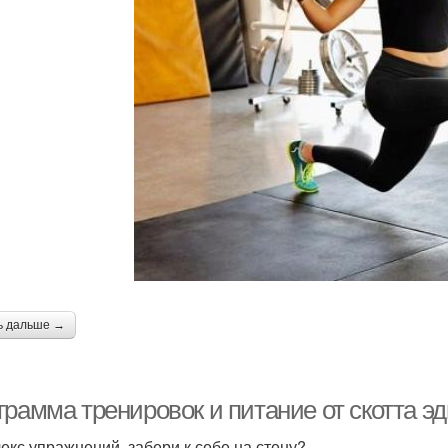
ь дальше →
рамма тренировок и питание от скотта эд
екс упражнений, забери к себе на стену?