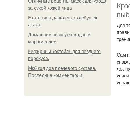
Отличные рецепты масок для ухода
Крос
за сухой кожей лица
выб
Екатерина даниленко хлебушек
Для т
атака.
прави
Домашние низкоуглеводные
трени
маршмеллоу.
Кефирный коктейль для позднего
Сам п
перекуса.
снаря
жестк
Мкб код доа плечевого сустава.
усили
Последние комментарии
упраж