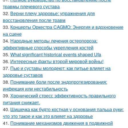
травмы плечевого сустава
32.
Верни плечу здоровье: упражнения для
восстановления после травм
33.
Концерты Оркестра CAGMO: Энергия и вдохновение
на сцене
34.
Народные методы лечения остеопороза:
эффективные способы укрепления костей
35.
What significant historical events shaped Ufa
36.
Интересные факты второй мировой войны!
37.
Пью и суставы молодеют: как питьье влияет на
здоровье суставов
38.
Понимание боли после эндопротезирования:
инфекция или нестабильность
39.
Хронический стресс эффективность правильного
питания снижает.
40.
Шишечка как будто костная у основания пальца руки:
что это такое и как это влияет на здоровье
41.
Понимание механизмов движения в подвижной