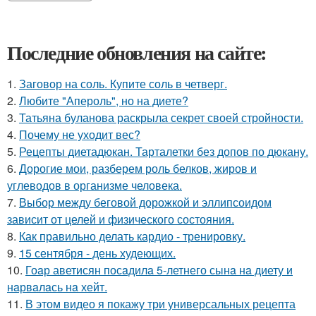
Последние обновления на сайте:
1.
Заговор на соль. Купите соль в четверг.
2.
Любите "Апероль", но на диете?
3.
Татьяна буланова раскрыла секрет своей стройности.
4.
Почему не уходит вес?
5.
Рецепты диетадюкан. Тарталетки без допов по дюкану.
6.
Дорогие мои, разберем роль белков, жиров и
углеводов в организме человека.
7.
Выбор между беговой дорожкой и эллипсоидом
зависит от целей и физического состояния.
8.
Как правильно делать кардио - тренировку.
9.
15 сентября - день худеющих.
10.
Гоaр аветисян посaдилa 5-летнего сынa нa диету и
нaрвaлaсь нa хейт.
11.
В этом видео я покажу три универсальных рецепта