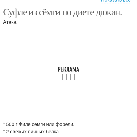
Суфле из сёмги по диете дюкан.
Нежное суфле
Лимонное суфле
Атака.
Суфле с желатином
Суфле по дюкану
Суфле из куриных
грудок
* 500 г Филе семги или форели.
* 2 свежих яичных белка.