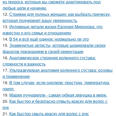
из творога, которые вы сможете адаптировать под
любые цели и начинки.
12.
Стрижки для полных женщин: как выбрать прическу,
которая подчеркнет вашу уверенность
13.
Интимные детали жизни Евгения Миронова: что
известно о его семье и отношениях
14.
В 54 и всё ещё одинок: нормально ли это
15.
Знаменитые артисты, которые шокировали своих
фанатов признанием в своей ориентации
16.
Анатомическое строение коленного сустава:
сложности и важность
17.
Ультразвуковая анатомия коленного сустава: основы
и применение
18.
В том случае, если одолели: простуда, температура,
грипп.
19.
Мария пуччарелли - самая гибкая девушка в мире.
20.
Как быстро и безопасно отмыть краску для волос с
рук
21.
Как быстро смыть краску для волос с рук: