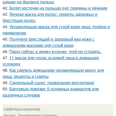
шишке на фаланге пальца
42.
Болят косточки на пальцах рук: причины и лечение
43.
Яичная маска для волос: секреты здоровых и
блестящих волос
44.
Увлажняющая маска для сухой кожи лица: подбор и
применение
45.
Получите блестящий и здоровый вид кожи с
домашними масками для сухой кожи
46.
Пишу сейчас и держу кулачки, чтоб не сглазить.
47.
11 масок для ухода за кожей лица в домашних
условиях
48.
Как сделать домашнюю увлажняющую маску для
лица: рецепты и советы
49.
Свекольный салат: правильная вкуснятина!
50.
Бинтовые повязки: 5 основных вариантов для
различных случаев
© 2026 Диета для похудения
Контакты
Пользовательское соглашение