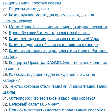
выщипывания: простые советы
21.
Рецепты диета дюкан.
22.
Какие лучшие места для прогулок и отдыха на
свежем воздухе
23.
Магия бровей: как изменить лицо до неузнаваемости
24.
Брови без ошибок: мастер-класс за 8 шагов
25.
Какие легенды и мифы связаны с историей Уфы
26.
Какие традиции и обычаи сохраняются в городе
27.
Какие известные люди родились или жили в Ростове-
на-Дону
28.
Концерты Оркестра CAGMO: Энергия и вдохновение
на сцене
29.
Как создать дефицит для похудения, не считая
калории?
30.
Тексты, которые стали гимнами: лирика 'Радио Тапок
Шахты
31.
Остеопороз: что это такое и как с ним бороться
32.
Белковый салат за 5 минут.
33.
Повысить эффективность: 5 проверенных способов