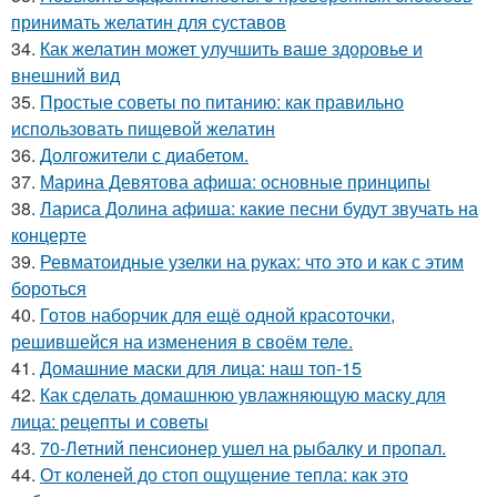
принимать желатин для суставов
34.
Как желатин может улучшить ваше здоровье и
внешний вид
35.
Простые советы по питанию: как правильно
использовать пищевой желатин
36.
Долгожители с диабетом.
37.
Марина Девятова афиша: основные принципы
38.
Лариса Долина афиша: какие песни будут звучать на
концерте
39.
Ревматоидные узелки на руках: что это и как с этим
бороться
40.
Готов наборчик для ещё одной красоточки,
решившейся на изменения в своём теле.
41.
Домашние маски для лица: наш топ-15
42.
Как сделать домашнюю увлажняющую маску для
лица: рецепты и советы
43.
70-Летний пенсионер ушел на рыбалку и пропал.
44.
От коленей до стоп ощущение тепла: как это