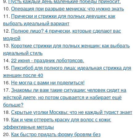
9.
Пусть каждый день маленькие победы приносит.
10.
Операция при разрыве мениска: что нужно знать
11.
Прически и стрижки для полных девушек: как
выбрать идеальный вариант
12.
Полное лицо? 4 прически, которые сделают вас
модной
13.
Короткие стрижки для полных женщин: как выбрать
идеальный стиль
14.
22 июня - праздник лоботрясов.
15.
Пиксибоб для полного лица: идеальная стрижка для
женщин после 40
16.
Не могла с вами ни поделиться!
17.
Знакомы ли вам такие ситуации: человек сидит на
жёсткой диете, но потом срывается и набирает ещё
больше?
18.
Скрытые уголки Москвы: что не каждый турист знает
19.
Как и чем оттереть краску для волос с кожи:
эффективные методы
20.
Как быстро придать форму бровям без