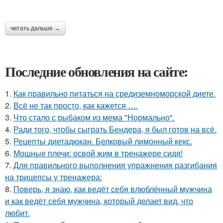
читать дальше →
Последние обновления на сайте:
1.
Как правильно питаться на средиземноморской диете.
2.
Всё не так просто, как кажется ….
3.
Что стало с рыбаком из мема "Нормально".
4.
Ради того, чтобы сыграть Бендера, я был готов на всё.
5.
Рецепты диетадюкан. Белковый лимонный кекс.
6.
Мощные плечи: освой жим в тренажере сидя!
7.
Для правильного выполнения упражнения разгибания
на трицепсы у тренажера:
8.
Поверь, я знаю, как ведёт себя влюблённый мужчина
и как ведёт себя мужчина, который делает вид, что
любит.