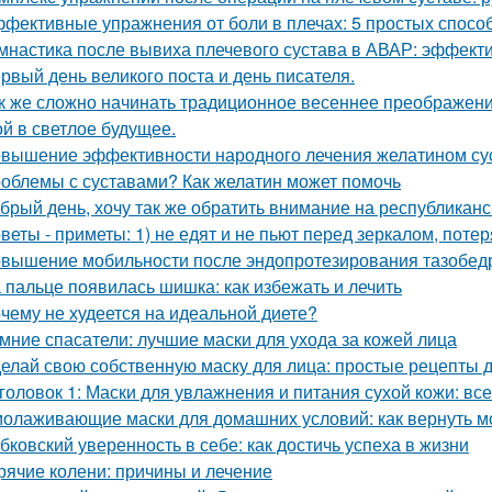
фективные упражнения от боли в плечах: 5 простых спосо
мнастика после вывиха плечевого сустава в АВАР: эффек
рвый день великого поста и день писателя.
к же сложно начинать традиционное весеннее преображен
ой в светлое будущее.
вышение эффективности народного лечения желатином су
облемы с суставами? Как желатин может помочь
брый день, хочу так же обратить внимание на республикан
веты - приметы: 1) не едят и не пьют перед зеркалом, потер
вышение мобильности после эндопротезирования тазобедр
 пальце появилась шишка: как избежать и лечить
чему не худеется на идеальной диете?
мние спасатели: лучшие маски для ухода за кожей лица
елай свою собственную маску для лица: простые рецепты 
головок 1: Маски для увлажнения и питания сухой кожи: все
олаживающие маски для домашних условий: как вернуть м
бковский уверенность в себе: как достичь успеха в жизни
рячие колени: причины и лечение