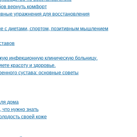
бов вернуть комфорт
тивные упражнения для восстановления
ие с диетами, спортом, позитивным мышлением
ставов
скую инфекционную клиническую больницу.
яете красоту и здоровье.
енного сустава: основные советы
для дома
, что нужно знать
олодость своей коже