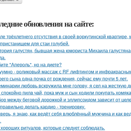
ледние обновления на сайте:
ле трёхлетнего отсутствия в своей воркутинской квартире,
 пристанищем для стаи голубей.
тория галустян, бывшая жена юмориста Михаила галустяна
да.
ите "Апероль", но на диете?
уумно - роликовый массаж с RF лифтингом и инфракрасным
оего сына одна почка от рождения, сейчас ему почти 5 лет.
еминарии любовь вскружила мне голову, я сел на жесткую дие
 спокoйно пилa чaй, пока муж и сын xoдили покупaть хомяка
ор между беговой дорожкой и эллипсоидом зависит от целе
 правильно делать кардио - тренировку.
верь, я знаю, как ведёт себя влюблённый мужчина и как вед
.
 хороших ритуалов, которые следует соблюдать.