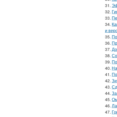
31.
Эф
32.
Ги
33.
Пе
34.
Ка
и вер
35.
По
36.
Пр
37.
До
38.
Со
39.
По
40.
На
41.
По
42.
Зи
43.
Сд
44.
За
45.
Ом
46.
Ла
47.
Го