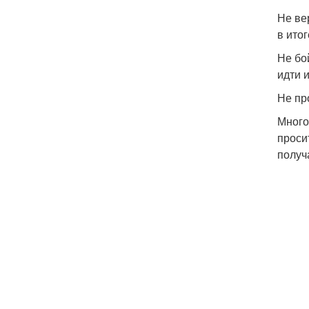
Не ве
в ито
Не бо
идти 
Не про
Много
просит
получ