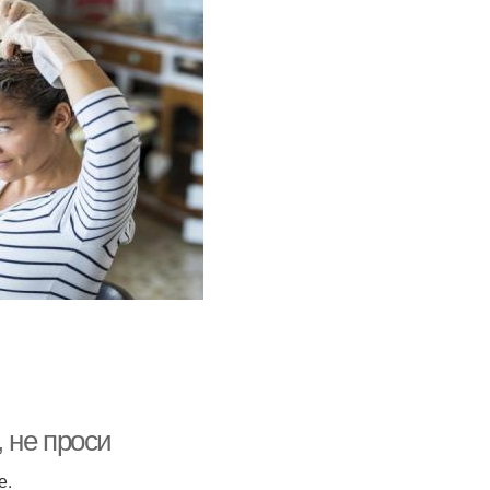
, не проси
е.