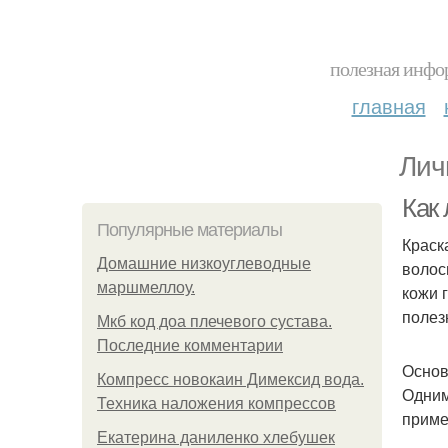
полезная инфор
главная
Лич
Как 
Популярные материалы
Краск
Домашние низкоуглеводные
волос
маршмеллоу.
кожи 
полез
Мкб код доа плечевого сустава.
Последние комментарии
Основ
Компресс новокаин Димексид вода.
Одним
Техника наложения компрессов
приме
Екатерина даниленко хлебушек