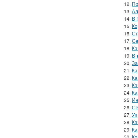
12.
По
13.
Ал
14.
В 
15.
Ко
16.
Ст
17.
Се
18.
Ка
19.
В 
20.
За
21.
Ка
22.
Ка
23.
Ка
24.
Ка
25.
Ин
26.
Се
27.
Уп
28.
Ка
29.
Ка
30.
Ко