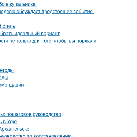
о в купальнике.
 неделю обсуждает предстоящее событие.
 стиль
ыбрать идеальный вариант
сти не только для того, чтобы вы поржали.
методы
тоды
комендации
мы: пошаговое руководство
ь в Уфе
Архангельске
руководство по восстановлению