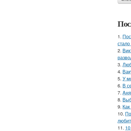
Пос
1.
Пос
стало
2.
Вик
разво
3.
Люб
4.
Вак
5.
У м
6.
В с
7.
Aня
8.
Выб
9.
Как
10.
По
любит
11.
10