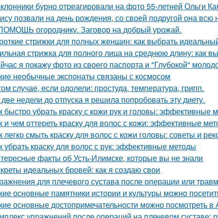
клонники бурно отреагировали на фото 55-летней Ольги Каб
ису позвали на день рождения, со своей подругой она всю
ПОМОЩЬ огороднику. Заговор на добрый урожай.
роткие стрижки для полных женщин: как выбрать идеальный
ильная стрижка для полного лица на среднюю длину: как в
йчас я покажу фото из своего паспорта и "Глубокой" молодо
кие необычные экспонаты связаны с космосом
том случае, если одолели: простуда, температура, грипп.
 две недели до отпуска я решила попробовать эту диету.
к быстро убрать краску с кожи рук и головы: эффективные 
к и чем оттереть краску для волос с кожи: эффективные ме
к легко смыть краску для волос с кожи головы: советы и ре
к убрать краску для волос с рук: эффективные методы
тересные факты об Усть-Илимске, которые вы не знали
креты идеальных бровей: как я создаю свои
ражнения для плечевого сустава после операции или трав
кие основные памятники истории и культуры можно посетит
кие основные достопримечательности можно посмотреть в 
мплекс упражнений после операций на плечевом суставе: 