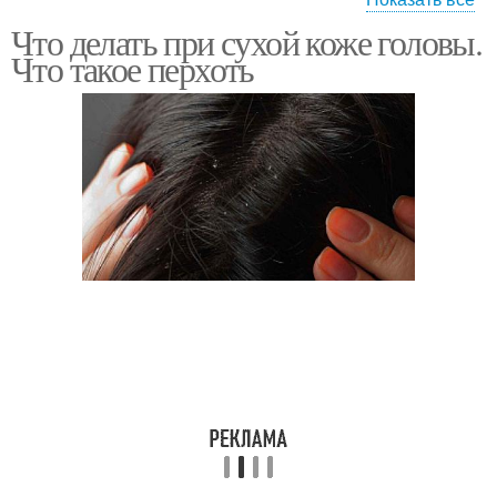
Что делать при сухой коже головы.
Уход за сухими
Средства для сухой
Что такое перхоть
волосами
кожи