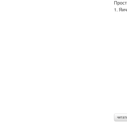
Прост
1. Яи
читат