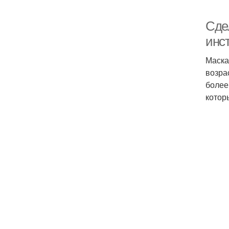
Сде
инс
Маска
возра
более
котор