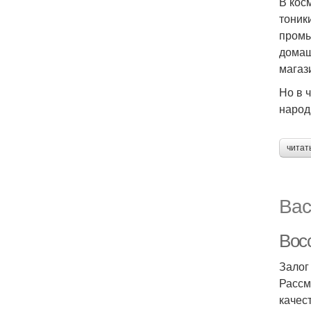
В кос
тоник
промы
домаш
магаз
Но в 
народ
читат
Вас
Вос
Залог
Рассм
качес