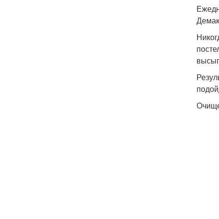
Ежедн
Дема
Никог
посте
высып
Резул
подой
Очищ