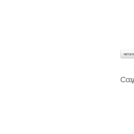
читат
Соз