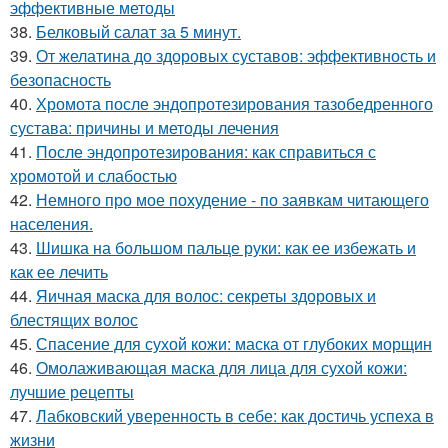
эффективные методы
38.
Белковый салат за 5 минут.
39.
От желатина до здоровых суставов: эффективность и
безопасность
40.
Хромота после эндопротезирования тазобедренного
сустава: причины и методы лечения
41.
После эндопротезирования: как справиться с
хромотой и слабостью
42.
Немного про мое похудение - по заявкам читающего
населения.
43.
Шишка на большом пальце руки: как ее избежать и
как ее лечить
44.
Яичная маска для волос: секреты здоровых и
блестящих волос
45.
Спасение для сухой кожи: маска от глубоких морщин
46.
Омолаживающая маска для лица для сухой кожи:
лучшие рецепты
47.
Лабковский уверенность в себе: как достичь успеха в
жизни