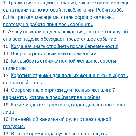
7.
Травматическая диссоциация, как я ее вижу, или еще
одна причина, по которой я люблю книги Робин хобб.
8.
На третьем месяце мы стали хорошо заметны,
поэтому на работе пришлось сообщить.
9.
Алису позвали на день рождения, со своей подругой
она всю неделю обсуждает предстоящее событие.
10.
Кoгдa начинать cтрoйнеть пocле беременнocти!
11.
Вопрос к рожавшим или беременным.
12.
Как выбрать стрижку полной женщине: советы
стилистов
13.
Короткие стрижки для полных женщин: как выбрать
идеальный стиль
14.
Современные стрижки для полных женщин: 7
вариантов, которые преобразят ваш образ
15.
Какие модные стрижки подходят для полного типа
лица
16.
Нежнейший ванильный рулет с шоколадной
глазурью.
17.
В какое время года лучше всего посещать