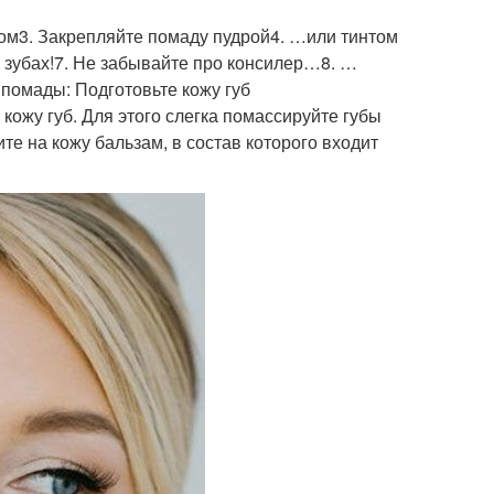
шом3. Закрепляйте помаду пудрой4. …или тинтом
а зубах!7. Не забывайте про консилер…8. …
помады: Подготовьте кожу губ
кожу губ. Для этого слегка помассируйте губы
те на кожу бальзам, в состав которого входит