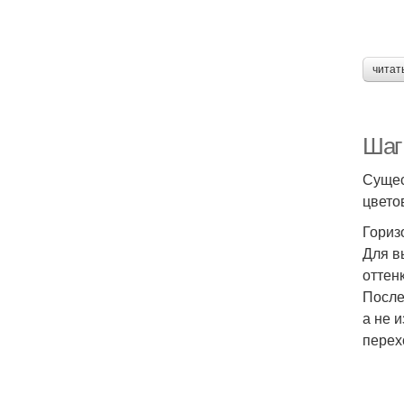
читат
Шаг 
Сущес
цвето
Гориз
Для в
оттен
После
а не 
перех