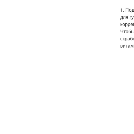
1. По
для г
корре
Чтобы
скраб
витам