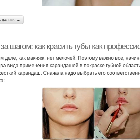
ь дальше →
за шагом: как красить губы как професси
ом деле, как макияж, нет мелочей. Поэтому важно все, начи
два вида применения карандашей в покраске губной области
 жесткий карандаш. Сначала надо выбрать его соответстве
а: