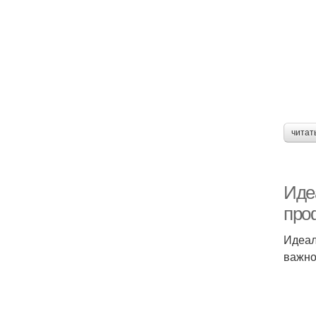
читат
Иде
про
Идеал
важно