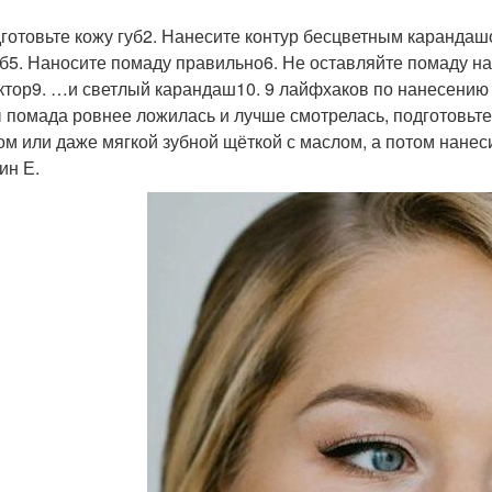
дготовьте кожу губ2. Нанесите контур бесцветным каранда
уб5. Наносите помаду правильно6. Не оставляйте помаду н
ктор9. …и светлый карандаш10. 9 лайфхаков по нанесению 
 помада ровнее ложилась и лучше смотрелась, подготовьте 
ом или даже мягкой зубной щёткой с маслом, а потом нанеси
ин Е.