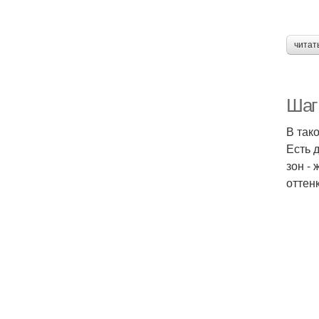
читат
Шаг 
В так
Есть 
зон -
оттенк