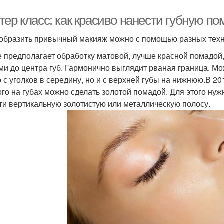
ер класс: как красиво нанести губную по
образить привычный макияж можно с помощью разных техн
 предполагает обработку матовой, лучше красной помадой,
ми до центра губ. Гармонично выглядит рваная граница. Мо
о с уголков в середину, но и с верхней губы на нижнюю.В 2
ого на губах можно сделать золотой помадой. Для этого ну
ти вертикальную золотистую или металлическую полосу.