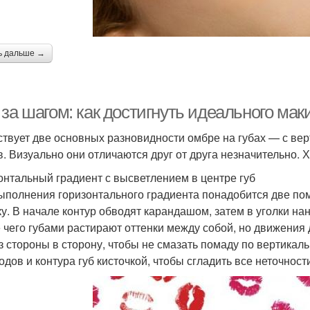
ь дальше →
за шагом: как достигнуть идеального мак
твует две основных разновидности омбре на губах — с ве
в. Визуально они отличаются друг от друга незначительно. 
онтальный градиент с высветлением в центре губ
ыполнения горизонтального градиента понадобится две пом
ку. В начале контур обводят карандашом, затем в уголки на
 чего губами растирают оттенки между собой, но движения 
из стороны в сторону, чтобы не смазать помаду по вертик
одов и контура губ кисточкой, чтобы сгладить все неточност