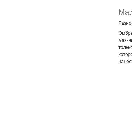
Маст
Разно
Омбре
мазка
тольк
котор
нанес