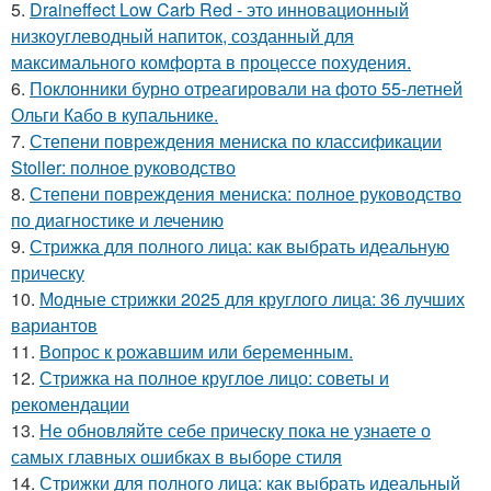
5.
Draineffect Low Carb Red - это инновационный
низкоуглеводный напиток, созданный для
максимального комфорта в процессе похудения.
6.
Поклонники бурно отреагировали на фото 55-летней
Ольги Кабо в купальнике.
7.
Степени повреждения мениска по классификации
Stoller: полное руководство
8.
Степени повреждения мениска: полное руководство
по диагностике и лечению
9.
Стрижка для полного лица: как выбрать идеальную
прическу
10.
Модные стрижки 2025 для круглого лица: 36 лучших
вариантов
11.
Вопрос к рожавшим или беременным.
12.
Стрижка на полное круглое лицо: советы и
рекомендации
13.
Не обновляйте себе прическу пока не узнаете о
самых главных ошибках в выборе стиля
14.
Стрижки для полного лица: как выбрать идеальный