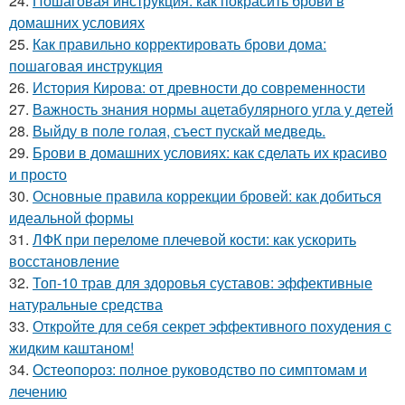
24.
Пошаговая инструкция: как покрасить брови в
домашних условиях
25.
Как правильно корректировать брови дома:
пошаговая инструкция
26.
История Кирова: от древности до современности
27.
Важность знания нормы ацетабулярного угла у детей
28.
Выйду в поле голая, съест пускай медведь.
29.
Брови в домашних условиях: как сделать их красиво
и просто
30.
Основные правила коррекции бровей: как добиться
идеальной формы
31.
ЛФК при переломе плечевой кости: как ускорить
восстановление
32.
Топ-10 трав для здоровья суставов: эффективные
натуральные средства
33.
Откройте для себя секрет эффективного похудения с
жидким каштаном!
34.
Остеопороз: полное руководство по симптомам и
лечению