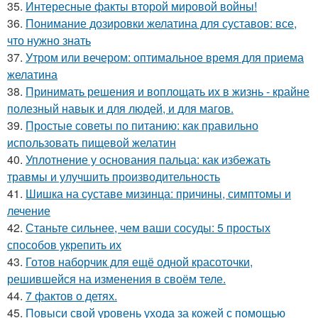
35.
Интересные факты второй мировой войны!
36.
Понимание дозировки желатина для суставов: все,
что нужно знать
37.
Утром или вечером: оптимальное время для приема
желатина
38.
Принимать решения и воплощать их в жизнь - крайне
полезный навык и для людей, и для магов.
39.
Простые советы по питанию: как правильно
использовать пищевой желатин
40.
Уплотнение у основания пальца: как избежать
травмы и улучшить производительность
41.
Шишка на суставе мизинца: причины, симптомы и
лечение
42.
Станьте сильнее, чем ваши сосуды: 5 простых
способов укрепить их
43.
Готов наборчик для ещё одной красоточки,
решившейся на изменения в своём теле.
44.
7 фактов о детях.
45.
Повыси свой уровень ухода за кожей с помощью