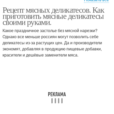
Рецепт мясных деликатесов. Как
Сосиски в домашних
Сосиски из курицы
приготовить мясные деликатесы
условиях
своими руками.
Какое праздничное застолье без мясной нарезки?
Сосиски из куриной
Однако все меньше россиян могут позволить себе
Диетическая сосиска
грудки
деликатесы из-за растущих цен. Да и производители
экономят, добавляя в продукцию пищевые добавки,
красители и дешёвые заменители мяса.
Сосиски из куриного
Сосиски из индейки
филе
Сосиски по пошаговому
Сосиски в домашних
рецепту
условиях из