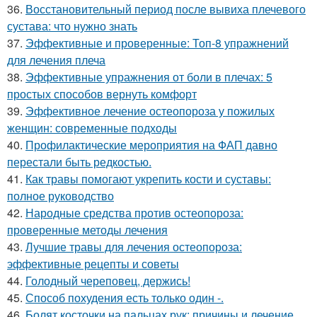
36.
Восстановительный период после вывиха плечевого
сустава: что нужно знать
37.
Эффективные и проверенные: Топ-8 упражнений
для лечения плеча
38.
Эффективные упражнения от боли в плечах: 5
простых способов вернуть комфорт
39.
Эффективное лечение остеопороза у пожилых
женщин: современные подходы
40.
Профилактические мероприятия на ФАП давно
перестали быть редкостью.
41.
Как травы помогают укрепить кости и суставы:
полное руководство
42.
Народные средства против остеопороза:
проверенные методы лечения
43.
Лучшие травы для лечения остеопороза:
эффективные рецепты и советы
44.
Голодный череповец, держись!
45.
Способ похудения есть только один -.
46.
Болят косточки на пальцах рук: причины и лечение