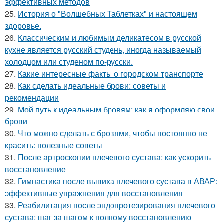
эффективных методов
25.
История о "Волшебных Таблетках" и настоящем
здоровье.
26.
Классическим и любимым деликатесом в русской
кухне является русский студень, иногда называемый
холодцом или студеном по-русски.
27.
Какие интересные факты о городском транспорте
28.
Как сделать идеальные брови: советы и
рекомендации
29.
Мой путь к идеальным бровям: как я оформляю свои
брови
30.
Что можно сделать с бровями, чтобы постоянно не
красить: полезные советы
31.
После артроскопии плечевого сустава: как ускорить
восстановление
32.
Гимнастика после вывиха плечевого сустава в АВАР:
эффективные упражнения для восстановления
33.
Реабилитация после эндопротезирования плечевого
сустава: шаг за шагом к полному восстановлению