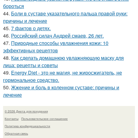
бороться
44.
Боли в суставе указательного пальца правой руки:
причины и лечение
45.
7 фактов о детях.
46.
Российский силач Андрей смаев, 26 лет.
47.
Природные способы увлажнения кожи: 10
эффективных рецептов
48.
Как сделать домашнюю увлажняющую маску для
лица: рецепты и советы
49.
Energy Diet - это не магия, не жиросжигатель, не
гормональное средство.
50.
Жжение и боль в коленном суставе: причины и
лечение
© 2026 Диета для похудения
Контакты
Пользовательское соглашение
Политика конфидециальности
Обратная связь