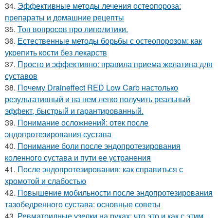
34.
Эффективные методы лечения остеопороза:
препараты и домашние рецепты
35.
Топ вопросов про липолитики.
36.
Естественные методы борьбы с остеопорозом: как
укрепить кости без лекарств
37.
Просто и эффективно: правила приема желатина для
суставов
38.
Почему Draineffect RED Low Carb настолько
результативный и на нем легко получить реальный
эффект, быстрый и гарантированный.
39.
Понимание осложнений: отек после
эндопротезирования сустава
40.
Понимание боли после эндопротезирования
коленного сустава и пути ее устранения
41.
После эндопротезирования: как справиться с
хромотой и слабостью
42.
Повышение мобильности после эндопротезирования
тазобедренного сустава: основные советы
43.
Ревматоидные узелки на руках: что это и как с этим