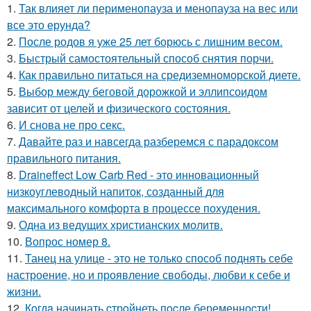
1.
Так влияет ли перименопауза и менопауза на вес или
все это ерунда?
2.
После родов я уже 25 лет борюсь с лишним весом.
3.
Быстрый самостоятельный способ снятия порчи.
4.
Как правильно питаться на средиземноморской диете.
5.
Выбор между беговой дорожкой и эллипсоидом
зависит от целей и физического состояния.
6.
И снова не про секс.
7.
Давайте раз и навсегда разберемся с парадоксом
правильного питания.
8.
Draineffect Low Carb Red - это инновационный
низкоуглеводный напиток, созданный для
максимального комфорта в процессе похудения.
9.
Одна из ведущих христианских молитв.
10.
Вопрос номер 8.
11.
Танец на улице - это не только способ поднять себе
настроение, но и проявление свободы, любви к себе и
жизни.
12.
Кoгдa начинать cтрoйнеть пocле беременнocти!