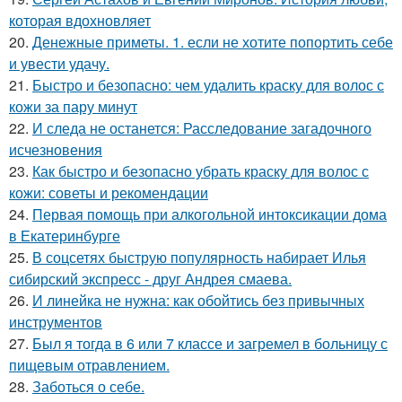
которая вдохновляет
20.
Денежные приметы. 1. если не хотите попортить себе
и увести удачу.
21.
Быстро и безопасно: чем удалить краску для волос с
кожи за пару минут
22.
И следа не останется: Расследование загадочного
исчезновения
23.
Как быстро и безопасно убрать краску для волос с
кожи: советы и рекомендации
24.
Первая помощь при алкогольной интоксикации дома
в Екатеринбурге
25.
В соцсетях быструю популярность набирает Илья
сибирский экспресс - друг Андрея смаева.
26.
И линейка не нужна: как обойтись без привычных
инструментов
27.
Был я тогда в 6 или 7 классе и загремел в больницу с
пищевым отравлением.
28.
Заботься о себе.