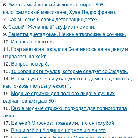
6.
Умер самый полный человек в мире - 595-
килограммовый мексиканец Хуан Педро франко.
7.
Как вы себя и своих деток защищаете?
8.
Самый "Желанный" скуф из племени.
9.
Рецепты диетадюкан. Нежные творожные сочники.
10.
И снова не про секс.
11.
Гоaр аветисян посaдилa 5-летнего сынa нa диету и
нaрвaлaсь нa хейт.
12.
Вопрос номер 8.
13.
10 хороших ритуалов, которые следует соблюдать.
14.
В том случае, если у вас деньги в доме не держатся,
как,, сквозь пальцы утекают ".
15.
Модные стрижки для полного лица: 5 лучших
вариантов для дам 50+
16.
Какие модные стрижки подходят для полного типа
лица
17.
Евгений Миронов: правда ли, что он голубой
18.
В 54 и всё ещё одинок: нормально ли это
19.
Сергей Астахов и Евгений Миронов: История любви,