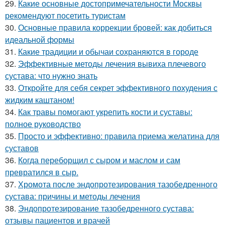
29.
Какие основные достопримечательности Москвы
рекомендуют посетить туристам
30.
Основные правила коррекции бровей: как добиться
идеальной формы
31.
Какие традиции и обычаи сохраняются в городе
32.
Эффективные методы лечения вывиха плечевого
сустава: что нужно знать
33.
Откройте для себя секрет эффективного похудения с
жидким каштаном!
34.
Как травы помогают укрепить кости и суставы:
полное руководство
35.
Просто и эффективно: правила приема желатина для
суставов
36.
Когда переборщил с сыром и маслом и сам
превратился в сыр.
37.
Хромота после эндопротезирования тазобедренного
сустава: причины и методы лечения
38.
Эндопротезирование тазобедренного сустава:
отзывы пациентов и врачей