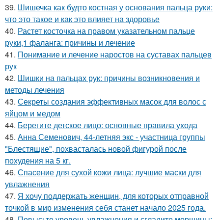
39.
Шишечка как будто костная у основания пальца руки:
что это такое и как это влияет на здоровье
40.
Растет косточка на правом указательном пальце
руки,1 фаланга: причины и лечение
41.
Понимание и лечение наростов на суставах пальцев
рук
42.
Шишки на пальцах рук: причины возникновения и
методы лечения
43.
Секреты создания эффективных масок для волос с
яйцом и медом
44.
Берегите детское лицо: основные правила ухода
45.
Анна Семенович, 44-летняя экс - участница группы
"Блестящие", похвасталась новой фигурой после
похудения на 5 кг.
46.
Спасение для сухой кожи лица: лучшие маски для
увлажнения
47.
Я хочу поддержать женщин, для которых отправной
точкой в мир изменения себя станет начало 2025 года.
48.
Повысьте уровень увлажнения и сгладите морщины: