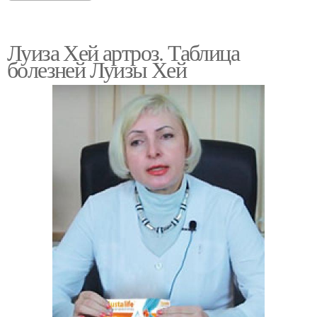
Луиза Хей артроз. Таблица
болезней Луизы Хей