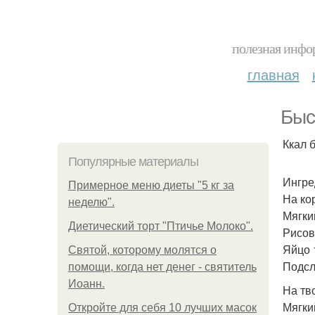
полезная инфор
главная
Быс
Ккал б
Популярные материалы
Ингре
Примерное меню диеты "5 кг за
На ко
неделю".
Мягкий
Диетический торт "Птичье Молоко".
Рисова
Яйцо 
Святой, которому молятся о
Подсл
помощи, когда нет денег - святитель
Иоанн.
На тв
Мягкий
Откройте для себя 10 лучших масок