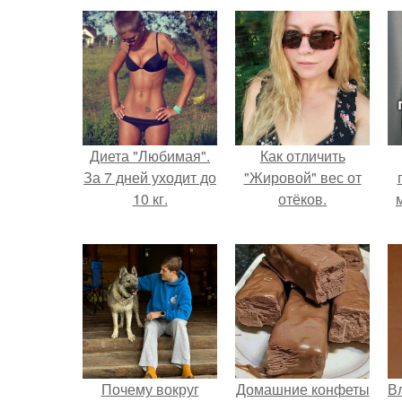
Диета "Любимая".
Как отличить
За 7 дней уходит до
"Жировой" вес от
10 кг.
отёков.
Почему вокруг
Домашние конфеты
В