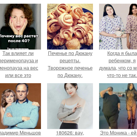
Так влияет ли
Печенье по Дюкану
Когда я была
перименопауза и
рецепты.
ребенком, я
менопауза на вес
Творожное печенье
думала, что со 
или все это
по Дюкану.
что-то не так.
ерунда?
ладимир Меньшов
180626: вау,
Это Моника - ей