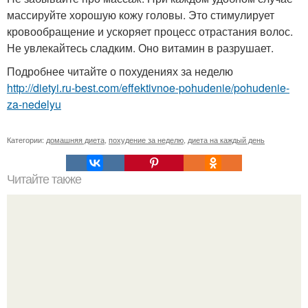
массируйте хорошую кожу головы. Это стимулирует
кровообращение и ускоряет процесс отрастания волос.
Не увлекайтесь сладким. Оно витамин в разрушает.
Подробнее читайте о похудениях за неделю
http://dietyi.ru-best.com/effektivnoe-pohudenie/pohudenie-
za-nedelyu
Категории:
домашняя диета
,
похудение за неделю
,
диета на каждый день
Читайте также
Как сжечь подкожный жир диета. Питание на сушке. Как