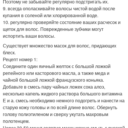
Поэтому не забывайте регулярно подстригать их.
9. всегда ополаскивайте волосы чистой водой после
купания в соленой или хлорированной воде.
10. регулярно проверяйте состояние ваших расчесок и
щеток для волос. Поврежденные зубчики могут
испортить ваши волосы.
Существует множество масок для волос, придающих
блеск.
Рецепт номер 1:
Соедините один яичный желток с большой ложкой
репейного или касторового масла, а также меда и
чайной большой ложкой французского коньяка.
Добавьте в смесь пару чайных ложек сока алоэ,
несколько капель жидкого раствора большого витамина
Е и а. смесь необходимо немного подогреть и нанести на
старую кожу головы и по всей длине волос. Обернуть
голову полиэтиленом и сверху укутать махровым
полотенцем.
Через 30-50 минут золотую маску можно смыть с русской