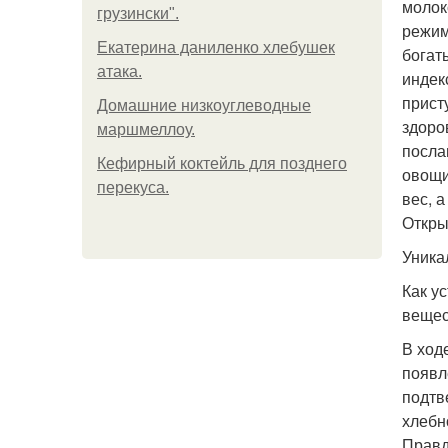
молок
грузински".
режим
Екатерина даниленко хлебушек
богат
атака.
индек
прист
Домашние низкоуглеводные
здоро
маршмеллоу.
посла
Кефирный коктейль для позднего
овощи
перекуса.
вес, 
Откры
Уника
Как у
вещес
В ход
появл
подтв
хлебн
Правд