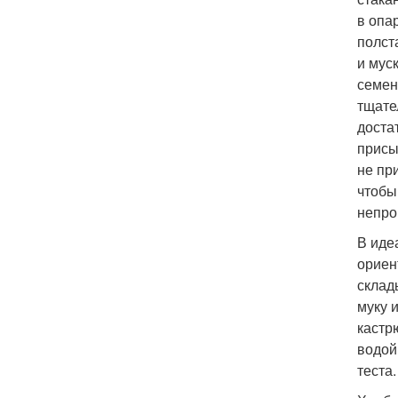
в опа
полст
и мус
семен
тщате
доста
присы
не пр
чтобы
непро
В иде
ориен
склад
муку 
кастр
водой
теста.