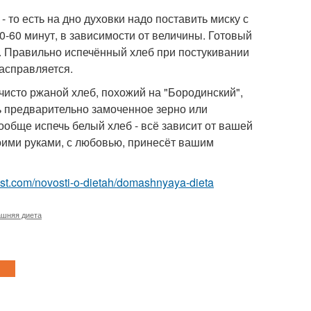
 то есть на дно духовки надо поставить миску с
0-60 минут, в зависимости от величины. Готовый
но. Правильно испечённый хлеб при постукивании
расправляется.
исто ржаной хлеб, похожий на "Бородинский",
ь предварительно замоченное зерно или
ообще испечь белый хлеб - всё зависит от вашей
воими руками, с любовью, принесёт вашим
-best.com/novosti-o-dietah/domashnyaya-dieta
шняя диета