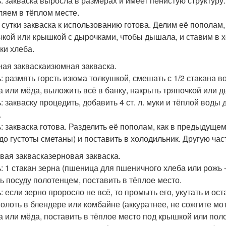
ь: закваска выросла в размерах и имеет пенистую структуру
ляем в тёплом месте.
 сутки закваска к использованию готова. Делим её пополам,
чкой или крышкой с дырочками, чтобы дышала, и ставим в х
ки хлеба.
ая закваскаизюмная закваска.
: размять горсть изюма толкушкой, смешать с 1/2 стакана во
а или мёда, выложить всё в банку, накрыть тряпочкой или 
: закваску процедить, добавить 4 ст. л. муки и тёплой воды
.
: закваска готова. Разделить её пополам, как в предыдущем 
(до густоты сметаны) и поставить в холодильник. Другую час
вая заквасказерновая закваска.
ь: 1 стакан зерна (пшеница для пшеничного хлеба или рожь 
ть посуду полотенцем, поставить в тёплое место.
ь: если зерно проросло не всё, то промыть его, укутать и ос
лоть в блендере или комбайне (аккуратнее, не сожгите мотор
а или мёда, поставить в тёплое место под крышкой или пол