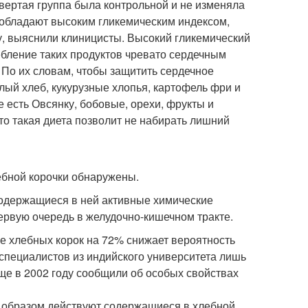
ётвертая группа была контрольной и не изменяла
 обладают высоким гликемическим индексом,
у, выяснили клиницисты. Высокий гликемический
ебление таких продуктов чревато сердечным
По их словам, чтобы защитить сердечное
лый хлеб, кукурузные хлопья, картофель фри и
есть Овсянку, бобовые, орехи, фрукты и
то такая диета позволит не набирать лишний
ебной корочки обнаружены.
содержащиеся в ней активные химические
ервую очередь в желудочно-кишечном тракте.
ие хлебных корок на 72% снижает вероятность
пециалистов из индийского университета лишь
ще в 2002 году сообщили об особых свойствах
им образом действуют содержащиеся в хлебной