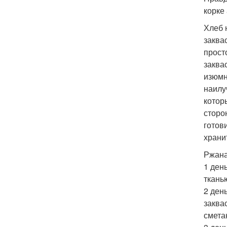
корке
Хлеб 
заква
прост
заква
изюмн
наилу
котор
сторо
готов
храни
Ржана
1 ден
ткань
2 ден
заква
смета