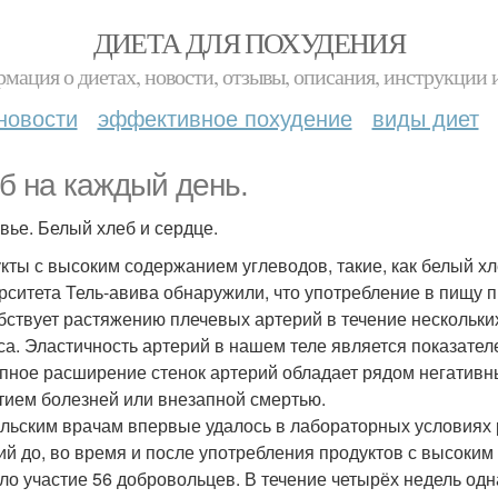
ДИЕТА ДЛЯ ПОХУДЕНИЯ
мация о диетах, новости, отзывы, описания, инструкции 
новости
эффективное похудение
виды диет
б на каждый день.
вье. Белый хлеб и сердце.
кты с высоким содержанием углеводов, такие, как белый х
рситета Тель-авива обнаружили, что употребление в пищу 
бствует растяжению плечевых артерий в течение нескольких
са. Эластичность артерий в нашем теле является показател
пное расширение стенок артерий обладает рядом негативны
тием болезней или внезапной смертью.
льским врачам впервые удалось в лабораторных условиях 
ий до, во время и после употребления продуктов с высоким
ло участие 56 добровольцев. В течение четырёх недель одн