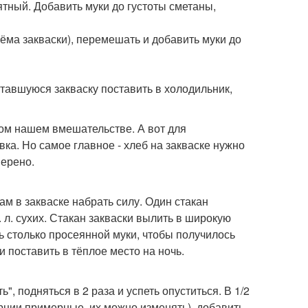
иятный. Добавить муки до густоты сметаны,
ъёма закваски), перемешать и добавить муки до
ставшуюся закваску поставить в холодильник,
ном нашем вмешательстве. А вот для
ка. Но самое главное - хлеб на закваске нужно
верено.
м в закваске набрать силу. Один стакан
 л. сухих. Стакан закваски вылить в широкую
ь столько просеянной муки, чтобы получилось
 поставить в тёплое место на ночь.
, подняться в 2 раза и успеть опуститься. В 1/2
порции примерные, их можно изменять), добавить