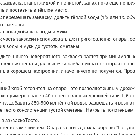
ь: закваска станет жидкой и пенистой, запах пока ещё непр
ть и поставить в тёплое место.
ь: перемешать закваску, долить тёплой воды (1/2 или 1/3 об
ты сметаны.
ь: снова добавить воды и муки.
ь: часть закваски использовать для приготовления опары, о
ив воды и муки до густоты сметаны.
идите, ничего невероятного, закваска растёт при минималь
товления теста и для выпечки хлеба нужна некоторая сноров
ить в хорошем настроении, иначе ничего не получится. Про
.
ний хлеб готовится на опаре - это позволяет живым дрожжа
ски примерно равен 40 г прессованных дрожжей (или 1, 5 ст.
ину, добавить 350-500 мл тёплой воды, размешать и всыпат
е тесто консистенции густой сметаны. Накрыть полотенцем и
на закваскеТесто.
а тесто замешиваем. Опара за ночь должна хорошо "Погулять"
на тёплой воды размешать 1 ст. л. мёда и 1 ч. л. соли (про