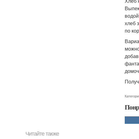
Хлеб 
Выпек
водой
хлеб 
по ко
Вариа
можно
добав
фанта
домоч
Получ
Категори
Понр
Читайте также