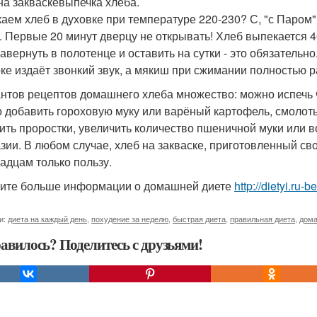
на закваскевыпечка хлеба.
аем хлеб в духовке при температуре 220-230? С, "с Паром" -
. Первые 20 минут дверцу не открывать! Хлеб выпекается 4
завернуть в полотенце и оставить на сутки - это обязатель
рке издаёт звонкий звук, а мякиш при сжимании полностью 
нтов рецептов домашнего хлеба множество: можно испечь ч
 добавить гороховую муку или варёный картофель, смолот
ить проростки, увеличить количество пшеничной муки или в
зии. В любом случае, хлеб на закваске, приготовленный с
адцам только пользу.
ите больше информации о домашней диете
http://dietyi.ru
и:
диета на каждый день
,
похудение за неделю
,
быстрая диета
,
правильная диета
,
дома
авилось? Поделитесь с друзьями!