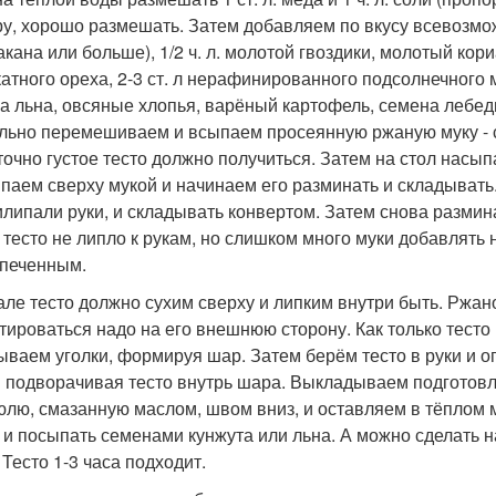
ру, хорошо размешать. Затем добавляем по вкусу всевозмо
акана или больше), 1/2 ч. л. молотой гвоздики, молотый кори
катного ореха, 2-3 ст. л нерафинированного подсолнечного 
а льна, овсяные хлопья, варёный картофель, семена лебеды
льно перемешиваем и всыпаем просеянную ржаную муку - сто
точно густое тесто должно получиться. Затем на стол насы
паем сверху мукой и начинаем его разминать и складывать.
илипали руки, и складывать конвертом. Затем снова разми
 тесто не липло к рукам, но слишком много муки добавлять 
печенным.
але тесто должно сухим сверху и липким внутри быть. Ржано
тироваться надо на его внешнюю сторону. Как только тесто 
ываем уголки, формируя шар. Затем берём тесто в руки и 
и подворачивая тесто внутрь шара. Выкладываем подготовл
юлю, смазанную маслом, швом вниз, и оставляем в тёплом 
 и посыпать семенами кунжута или льна. А можно сделать н
 Тесто 1-3 часа подходит.