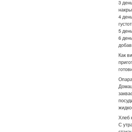
3 ден
накры
4 ден
густо
5 ден
6 ден
добав
Как в
приго
готов
Опара
Домаш
заква
посуд
жидко
Хлеб 
С утр
стака