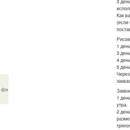
3 ден
испол
Как в
(если 
постав
Рисов
1 день
3 день
4 ден
5 день
Через
заква
⇦
Заква
1 день
утра.
2 ден
разме
тряпо