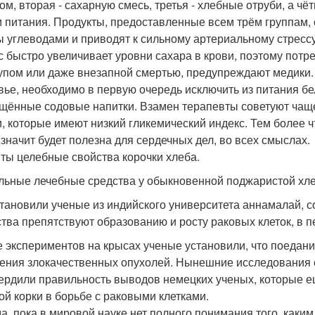
ом, вторая - сахарную смесь, третья - хлебные отруби, а ч
 питания. Продукты, предоставленные всем трём группам,
ы углеводами и приводят к сильному артериальному стресс
с быстро увеличивает уровни сахара в крови, поэтому потр
упом или даже внезапной смертью, предупреждают медики. 
вье, необходимо в первую очередь исключить из питания бе
щённые содовые напитки. Взамен терапевты советуют чаще 
, которые имеют низкий гликемический индекс. Тем более ч
а значит будет полезна для сердечных дел, во всех смыслах.
ты целебные свойства корочки хлеба.
льные лечебные средства у обыкновенной поджаристой хл
становили ученые из индийского университета аннамалай, 
тва препятствуют образованию и росту раковых клеток, в п
е экспериментов на крысах ученые установили, что поедан
ения злокачественных опухолей. Нынешние исследования с
ердили правильность выводов немецких ученых, которые е
ой корки в борьбе с раковыми клетками.
а, пока в мировой науке нет полного понимания того, как