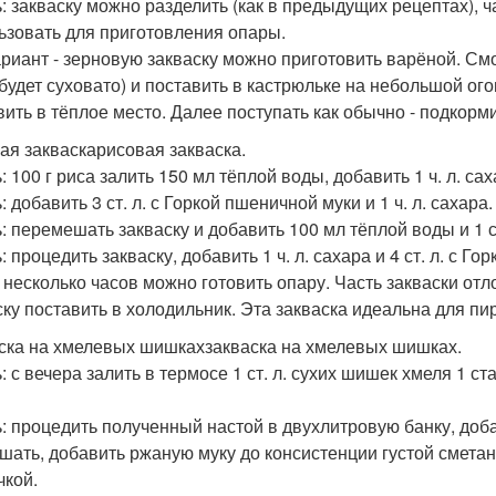
ь: закваску можно разделить (как в предыдущих рецептах), ч
ьзовать для приготовления опары.
ариант - зерновую закваску можно приготовить варёной. См
будет суховато) и поставить в кастрюльке на небольшой огонь
ить в тёплое место. Далее поступать как обычно - подкормит
ая закваскарисовая закваска.
: 100 г риса залить 150 мл тёплой воды, добавить 1 ч. л. са
: добавить 3 ст. л. с Горкой пшеничной муки и 1 ч. л. сахара.
ь: перемешать закваску и добавить 100 мл тёплой воды и 1 ст
: процедить закваску, добавить 1 ч. л. сахара и 4 ст. л. с Гор
 несколько часов можно готовить опару. Часть закваски отл
ску поставить в холодильник. Эта закваска идеальна для пир
ска на хмелевых шишкахзакваска на хмелевых шишках.
: с вечера залить в термосе 1 ст. л. сухих шишек хмеля 1 с
ь: процедить полученный настой в двухлитровую банку, доба
шать, добавить ржаную муку до консистенции густой сметан
чкой.