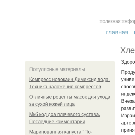
полезная инфор
главная
Хле
Здоро
Популярные материалы
Проду
униве
Компресс новокаин Димексид вода.
спосо
Техника наложения компрессов
индек
Отличные рецепты масок для ухода
Внеза
за сухой кожей лица
разви
Мкб код доа плечевого сустава.
Израи
Последние комментарии
артер
приня
Маринованная капуста "По-