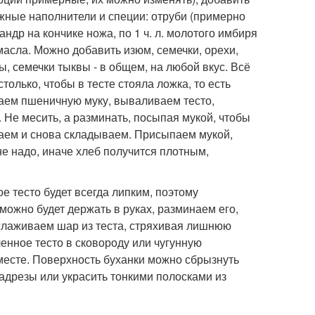
жные наполнители и специи: отруби (примерно
андр на кончике ножа, по 1 ч. л. молотого имбиря
масла. Можно добавить изюм, семечки, орехи,
, семечки тыквы - в общем, на любой вкус. Всё
лько, чтобы в тесте стояла ложка, то есть
паем пшеничную муку, вываливаем тесто,
 Не месить, а разминать, посыпая мукой, чтобы
наем и снова складываем. Присыпаем мукой,
не надо, иначе хлеб получится плотным,
е тесто будет всегда липким, поэтому
можно будет держать в руках, разминаем его,
оглаживаем шар из теста, стряхивая лишнюю
енное тесто в сковороду или чугунную
месте. Поверхность буханки можно сбрызнуть
адрезы или украсить тонкими полосками из