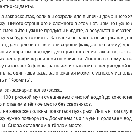
 антиоксиданты.
на закваскеитак, если вы созрели для выпечки домашнего хл
ску. Ничего страшного и сложного в этом нет. Вам не нужно 
о смешайте нужные продукты и ждите, а результат обязател
ску мы будем готовить. Закваски бывают разные: ржаная, п
ая, даже рисовая - все они хороши (каждая по-своему) для 
чшим образом подходит для приготовления закваски, так ка
ых нет в рафинированной пшеничной. Именно поэтому заква
ну патогенной флоры, закисает и становится непригодной 
ить на один - два раза, зато ржаная может с успехом исполь
ть и "Кормить".
я закваскаржаная закваска.
ь: 100 г ржаной муки смешиваем с чистой водой до консист
ю и ставим в тёплое место без сквозняков.
ь: на закваске должны появиться пузырьки. Лишь в том случ
ску нужно подкормить. Досыпаем 100 г муки и доливаем вод
ны. Снова оставляем в тёплом месте.