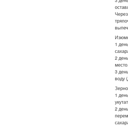
3 ден
остав
Через
тряпо
выпеч
Изюмн
1 день
сахар
2 день
место
3 день
воду 
Зерно
1 ден
укута
2 ден
перемо
сахар