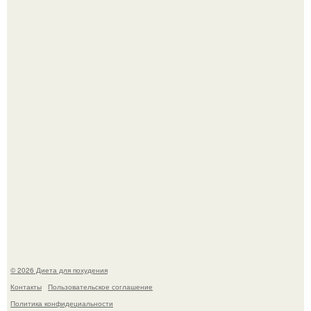
180626: вау, прошло уже 4 месяца с тех пор, как Чо боа
родила.
Это Моника - ей 26.
© 2026 Диета для похудения
Контакты
Пользовательское соглашение
Политика конфидециальности