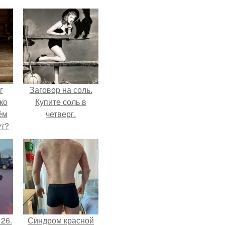
г
Заговор на соль.
ко
Купите соль в
ём
четверг.
ут?
 26.
Синдром красной