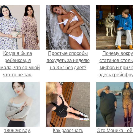
Когда я была
Простые способы
Почему вокру
ребенком, я
похудеть за неделю
статинов столь
мала, что со мной
на 3 кг без диет?
мифов и при ч
что-то не так.
здесь грейпфр
180626: вау,
Как разогнать
Это Моника - ей