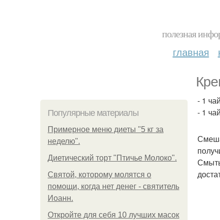
полезная инфор
главная
Кре
- 1 ч
- 1 ча
Популярные материалы
Примерное меню диеты "5 кг за
Смеша
неделю".
получ
Диетический торт "Птичье Молоко".
Смыть
доста
Святой, которому молятся о
помощи, когда нет денег - святитель
Иоанн.
Откройте для себя 10 лучших масок