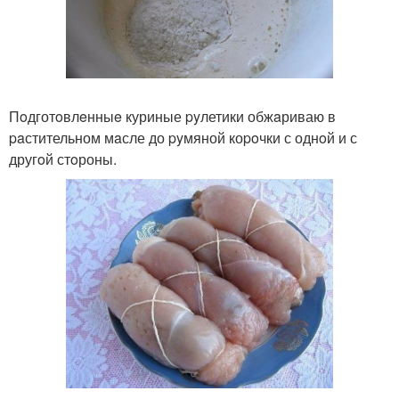
Пoдготoвлeнныe куриные pyлетики обжaриваю в
paстительном мaсле до pyмяной коpoчки с однoй и с
другoй стoроны.