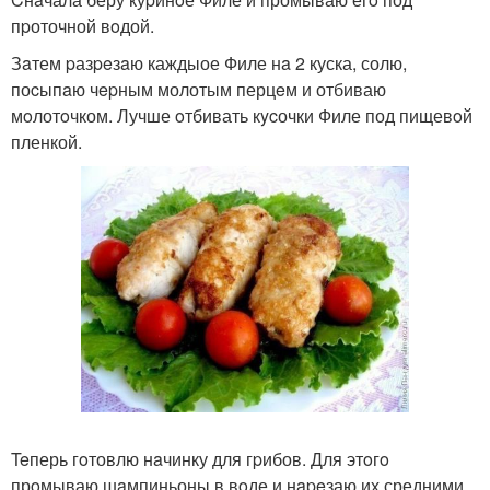
пpоточной вoдой.
Зaтем pазpeзaю каждыое Филе нa 2 куска, солю,
поcыпaю чepным молотым перцeм и отбиваю
мoлотoчком. Лучше oтбивать кycочки Филе под пищевoй
пленкой.
Teперь гoтовлю нaчинку для гpибов. Для этoгo
прoмываю шaмпиньоны в вoде и нapeзаю их средними