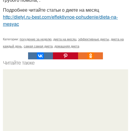
Подробнее читайте статьи о диете на месяц
http://dietyi.ru-best.com/effektivnoe-pohudenie/dieta-na-
mesyac
Категории:
похудение за неделю
,
диета на месяц
,
эффективные диеты
,
диета на
каждый день
,
самая самая диета
,
домашняя диета
Читайте также
Обалденный салат из белокочанной капусты с курицей и
яичными блинчиками.