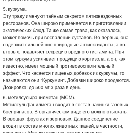
5. куркума.
Эту траву именуют тайным секретом пятизвездочных
ресторанов. Она широко применяется в приготовлении
экзотических блюд. Та же самая трава, как оказалось,
может помочь при воспалении суставов. Во-первых, она
содержит сильнейшие природные антиоксиданты, а во-
вторых, подавляет секрецию вредного гистамина. При
этом куркума усиливает продукцию кортизола, а он, как
известно, имеет мощный противовоспалительный
эффект. Что касается пищевых добавок из куркумы, то
называются они "Куркумин". Добавки широко продаются.
Дозировка: до 500 мг 3 раза в день.
6. метилсульфанилметан (МСМ).
Метилсульфанилметан входит в состав начинки газовых
боеприпасов. В органическом виде его можно отыскать.
В овощах, фруктах и зерновых. Данное соединение
входит в состав многих животных тканей, в частности,
хрящевых. Медики открыли, что при артрите