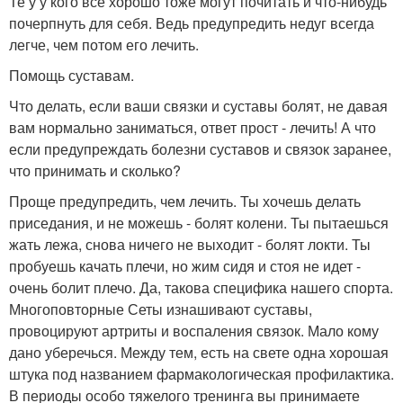
Те у у кого всё хорошо тоже могут почитать и что-нибудь
почерпнуть для себя. Ведь предупредить недуг всегда
легче, чем потом его лечить.
Помощь суставам.
Что делать, если ваши связки и суставы болят, не давая
вам нормально заниматься, ответ прост - лечить! А что
если предупреждать болезни суставов и связок заранее,
что принимать и сколько?
Проще предупредить, чем лечить. Ты хочешь делать
приседания, и не можешь - болят колени. Ты пытаешься
жать лежа, снова ничего не выходит - болят локти. Ты
пробуешь качать плечи, но жим сидя и стоя не идет -
очень болит плечо. Да, такова специфика нашего спорта.
Многоповторные Сеты изнашивают суставы,
провоцируют артриты и воспаления связок. Мало кому
дано уберечься. Между тем, есть на свете одна хорошая
штука под названием фармакологическая профилактика.
В периоды особо тяжелого тренинга вы принимаете