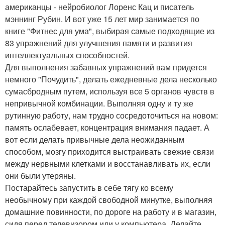
американцы - нейробиолог Лоренс Кац и писатель
мэннинг Рубин. И вот уже 15 лет мир занимается по
книге "Фитнес для ума", выбирая самые подходящие из
83 упражнений для улучшения памяти и развития
интеллектуальных способностей.
Для выполнения забавных упражнений вам придется
немного "Почудить", делать ежедневные дела несколько
сумасбродным путем, используя все 5 органов чувств в
непривычной комбинации. Выполняя одну и ту же
рутинную работу, нам трудно сосредоточиться на новом:
память ослабевает, концентрация внимания падает. А
вот если делать привычные дела неожиданным
способом, мозгу приходится выстраивать свежие связи
между нервными клетками и восстанавливать их, если
они были утеряны.
Постарайтесь запустить в себе тягу ко всему
необычному при каждой свободной минутке, выполняя
домашние повинности, по дороге на работу и в магазин,
сидя перед телевизором или у компьютера. Делайте