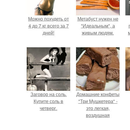
Можно похудеть от
Метабуст нужен не
4 до 7 кг всего за 7
"Идеальным", а
дней!
живым людям.
Заговор на соль.
Домашние конфеты
Купите соль в
"Три Мушкетера" -
четверг.
это легкая,
воздушная
шоколадная нуга,
покрытая