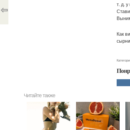
т. д. 
⇦
Стави
Выним
Как в
сырни
Категори
Понр
Читайте также