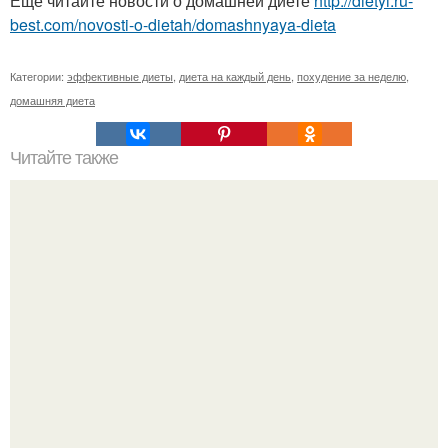
Ещё читайте новости о домашней диете
http://dietyi.ru-
best.com/novosti-o-dietah/domashnyaya-dieta
Категории:
эффективные диеты
,
диета на каждый день
,
похудение за неделю
,
домашняя диета
Читайте также
Супер - быстрые булочки - пиццы за 15 минут!