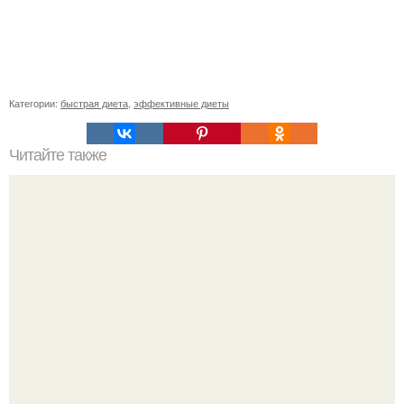
Категории:
быстрая диета
,
эффективные диеты
Читайте также
9 шагов от "Ушек" на бедрах?