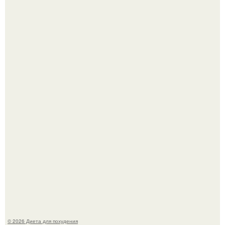
Некоторые психосоматические причины лишнего веса:
Это Моника - ей 26.
© 2026 Диета для похудения