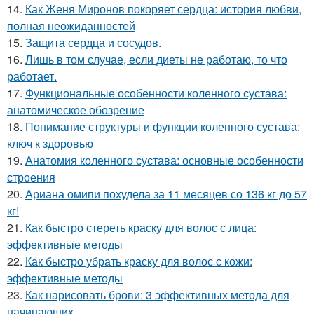
14.
Как Женя Миронов покоряет сердца: история любви,
полная неожиданностей
15.
Защита сердца и сосудов.
16.
Лишь в том случае, если диеты не работаю, то что
работает.
17.
Функциональные особенности коленного сустава:
анатомическое обозрение
18.
Понимание структуры и функции коленного сустава:
ключ к здоровью
19.
Анатомия коленного сустава: основные особенности
строения
20.
Ариана омипи похудела за 11 месяцев со 136 кг до 57
кг!
21.
Как быстро стереть краску для волос с лица:
эффективные методы
22.
Как быстро убрать краску для волос с кожи:
эффективные методы
23.
Как нарисовать брови: 3 эффективных метода для
начинающих