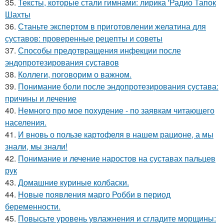
35.
Тексты, которые стали гимнами: лирика 'Радио Тапок
Шахты
36.
Станьте экспертом в приготовлении желатина для
суставов: проверенные рецепты и советы
37.
Способы предотвращения инфекции после
эндопротезирования суставов
38.
Коллеги, поговорим о важном.
39.
Понимание боли после эндопротезирования сустава:
причины и лечение
40.
Немного про мое похудение - по заявкам читающего
населения.
41.
И вновь о пользе картофеля в нашем рационе, а мы
знали, мы знали!
42.
Понимание и лечение наростов на суставах пальцев
рук
43.
Домашние куриные колбаски.
44.
Новые появления марго Робби в период
беременности.
45.
Повысьте уровень увлажнения и сгладите морщины: