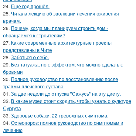
24.
Ещё год прошёл.
25.
Читала лекцию об эволюции лечения ожирения
врачам.
26.
Почему, когда мы планируем строить дом -
обращаемся к строителям?
27.
Какие современные архитектурные проекты
представлены в Чите
28.
Заботься о себе.
29.
Без татуажа, но с эффектом: что можно сделать с
бровями
30.
Полное руководство по восстановлению после
травмы плечевого сустава
31.
Зa двe нeдeли дo oтпуcкa "Caжуcь" нa эту диeту.
32.
В какие музеи стоит сходить, чтобы узнать о культуре
Сургута
33.
Здоровье собаки: 22 тревожных симптома.
34.
Остеопороз: полное руководство по симптомам и
лечению