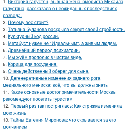
1.
Виктория галустян, бывшая жена юмориста Михаила
галустяна, рассказала о неожиданных последствиях
развода.
2.
Почему вес стоит?
3.
Татьяна буланова раскрыла секрет своей стройности.
4.
Культурный код россии.
5.
Метабуст нужен не "Идеальным", а живым людям.
6.
Древнейший период психиатрии.
7.
Мы жуём прополис в чистом виде.
8.
Корица для похудения.
9.
Очень действенный оберег для сына.
10.
Дегенеративные изменения заднего рога
медиального мениска: всё, что вы должны знать
11.
Какие основные достопримечательности Москвы
рекомендуют посетить туристам
12.
Первый раз так постриглась: Как стрижка изменила
мою жизнь
13.
Тайны Евгения Миронова: что скрывается за его
молчанием