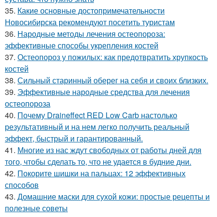
35.
Какие основные достопримечательности
Новосибирска рекомендуют посетить туристам
36.
Народные методы лечения остеопороза:
эффективные способы укрепления костей
37.
Остеопороз у пожилых: как предотвратить хрупкость
костей
38.
Сильный старинный оберег на себя и своих близких.
39.
Эффективные народные средства для лечения
остеопороза
40.
Почему Draineffect RED Low Carb настолько
результативный и на нем легко получить реальный
эффект, быстрый и гарантированный.
41.
Многие из нас ждут свободных от работы дней для
того, чтобы сделать то, что не удается в будние дни.
42.
Покорите шишки на пальцах: 12 эффективных
способов
43.
Домашние маски для сухой кожи: простые рецепты и
полезные советы