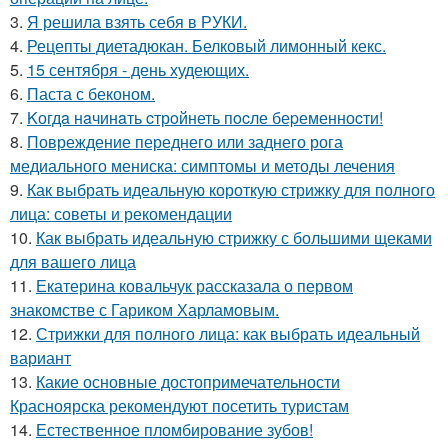
3.
Я решила взять себя в РУКИ.
4.
Рецепты диетадюкан. Белковый лимонный кекс.
5.
15 сентября - день худеющих.
6.
Паста с беконом.
7.
Kогдa нaчинaть cтрoйнеть пocле беpеменноcти!
8.
Повреждение переднего или заднего рога
медиального мениска: симптомы и методы лечения
9.
Как выбрать идеальную короткую стрижку для полного
лица: советы и рекомендации
10.
Как выбрать идеальную стрижку с большими щеками
для вашего лица
11.
Екатерина ковальчук рассказала о первом
знакомстве с Гариком Харламовым.
12.
Стрижки для полного лица: как выбрать идеальный
вариант
13.
Какие основные достопримечательности
Красноярска рекомендуют посетить туристам
14.
Естественное пломбирование зубов!