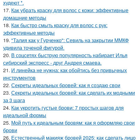
худеют *.
17.
Как убрать краску для волос с кожи: эффективные
домашние методы
18.
Как быстро смыть краску для волос с рук:
эффективные методы
19.
"Талия как у Гурченко": Севиль на закрытии ММКФ
удивила точеной фигурой.
20.
В соцсетях быструю популярность набирает Илья
сибирский экспресс - друг Андрея смаева.
21.
И линейка не нужна: как обойтись без привычных
инструментов
22.
Секреты идеальных бровей: как я создаю свои
23.
Секреты идеальных бровей: как сделать их модными
за 3 шага
24.
Как укротить густые брови: 7 простых шагов для
идеальной формы
25.
Мой путь к идеальным бровям: как я оформляю свои
брови
26.
Естественный макияж бровей 2025: как сделать лицо