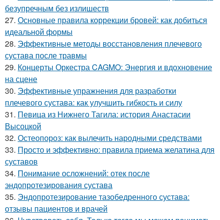
безупречным без излишеств
27.
Основные правила коррекции бровей: как добиться
идеальной формы
28.
Эффективные методы восстановления плечевого
сустава после травмы
29.
Концерты Оркестра CAGMO: Энергия и вдохновение
на сцене
30.
Эффективные упражнения для разработки
плечевого сустава: как улучшить гибкость и силу
31.
Певица из Нижнего Тагила: история Анастасии
Высоцкой
32.
Остеопороз: как вылечить народными средствами
33.
Просто и эффективно: правила приема желатина для
суставов
34.
Понимание осложнений: отек после
эндопротезирования сустава
35.
Эндопротезирование тазобедренного сустава:
отзывы пациентов и врачей