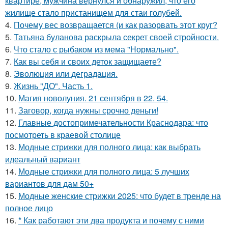
квартире, мужчина вернулся и обнаружил, что его
жилище стало пристанищем для стаи голубей.
4.
Почему вес возвращается (и как разорвать этот круг?
5.
Татьяна буланова раскрыла секрет своей стройности.
6.
Что стало с рыбаком из мема "Нормально".
7.
Как вы себя и своих деток защищаете?
8.
Эволюция или деградация.
9.
Жизнь "ДО". Часть 1.
10.
Магия новолуния. 21 сентября в 22. 54.
11.
Заговор, когда нужны срочно деньги!
12.
Главные достопримечательности Краснодара: что
посмотреть в краевой столице
13.
Модные стрижки для полного лица: как выбрать
идеальный вариант
14.
Модные стрижки для полного лица: 5 лучших
вариантов для дам 50+
15.
Модные женские стрижки 2025: что будет в тренде на
полное лицо
16.
* Как работают эти два продукта и почему с ними