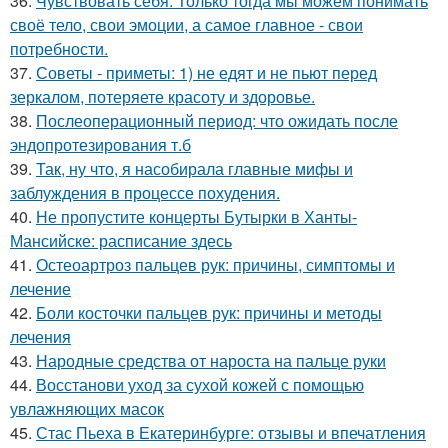
36.
Чувствовать себя. Только тогда мы можем понимать
своё тело, свои эмоции, а самое главное - свои
потребности.
37.
Советы - приметы: 1) не едят и не пьют перед
зеркалом, потеряете красоту и здоровье.
38.
Послеоперационный период: что ожидать после
эндопротезирования т.б
39.
Так, ну что, я насобирала главные мифы и
заблуждения в процессе похудения.
40.
Не пропустите концерты Бутырки в Ханты-
Мансийске: расписание здесь
41.
Остеоартроз пальцев рук: причины, симптомы и
лечение
42.
Боли косточки пальцев рук: причины и методы
лечения
43.
Народные средства от нароста на пальце руки
44.
Восстанови уход за сухой кожей с помощью
увлажняющих масок
45.
Стас Пьеха в Екатеринбурге: отзывы и впечатления