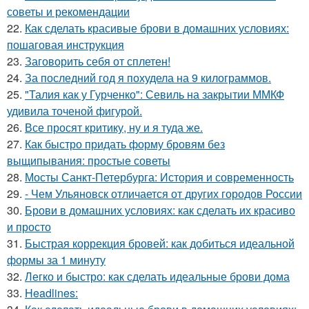
советы и рекомендации
22.
Как сделать красивые брови в домашних условиях:
пошаговая инструкция
23.
Заговорить себя от сплетен!
24.
За последний год я похудела на 9 килограммов.
25.
"Талия как у Гурченко": Севиль на закрытии ММКФ
удивила точеной фигурой.
26.
Все просят критику, ну и я туда же.
27.
Как быстро придать форму бровям без
выщипывания: простые советы
28.
Мосты Санкт-Петербурга: История и современность
29.
- Чем Ульяновск отличается от других городов России
30.
Брови в домашних условиях: как сделать их красиво
и просто
31.
Быстрая коррекция бровей: как добиться идеальной
формы за 1 минуту
32.
Легко и быстро: как сделать идеальные брови дома
33.
Headlines: