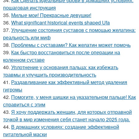
34.
Как сделать идеальные брови в домашних условиях:
пошаговая инструкция
35.
Милые мои! Прекрасные девушки!
36.
What significant historical events shaped Ufa
37.
Улучшение состояния суставов с помощью желатина:
реальность или миф
38.
Проблемы с суставами? Как желатин может помочь
39.
Как быстро восстановиться после операции на
коленном суставе
40.
Уплотнение у основания пальца: как избежать
травмы и улучшить производительность
41.
Раздавливание как эффективный метод удаления
гигромы
42.
Помогите, у меня шишки на указательном пальце! Как
справиться с этим
43.
Я хочу поддержать женщин, для которых отправной
точкой в мир изменения себя станет начало 2025 года.
44.
В домашних условиях: создание эффективной
питательной маски