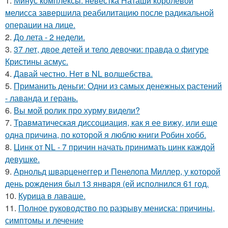
1.
Минус комплексы: невестка Наташи королевой
мелисса завершила реабилитацию после радикальной
операции на лице.
2.
До лета - 2 недели.
3.
37 лет, двое детей и тело девочки: правда о фигуре
Кристины асмус.
4.
Давай честно. Нет в NL волшебства.
5.
Приманить деньги: Одни из самых денежных растений
- лаванда и герань.
6.
Вы мой ролик про хурму видели?
7.
Травматическая диссоциация, как я ее вижу, или еще
одна причина, по которой я люблю книги Робин хобб.
8.
Цинк от NL - 7 причин начать принимать цинк каждой
девушке.
9.
Арнольд шварценеггер и Пенелопа Миллер, у которой
день рождения был 13 января (ей исполнился 61 год.
10.
Курица в лаваше.
11.
Полное руководство по разрыву мениска: причины,
симптомы и лечение