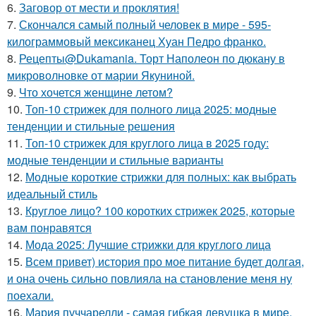
6.
Заговор от мести и проклятия!
7.
Скончался самый полный человек в мире - 595-
килограммовый мексиканец Хуан Педро франко.
8.
Рецепты@Dukamania. Торт Наполеон по дюкану в
микроволновке от марии Якуниной.
9.
Что хочется женщине летом?
10.
Топ-10 стрижек для полного лица 2025: модные
тенденции и стильные решения
11.
Топ-10 стрижек для круглого лица в 2025 году:
модные тенденции и стильные варианты
12.
Модные короткие стрижки для полных: как выбрать
идеальный стиль
13.
Круглое лицо? 100 коротких стрижек 2025, которые
вам понравятся
14.
Мода 2025: Лучшие стрижки для круглого лица
15.
Всем привет) история про мое питание будет долгая,
и она очень сильно повлияла на становление меня ну
поехали.
16.
Мария пуччарелли - самая гибкая девушка в мире.