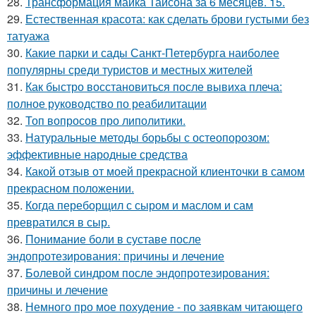
28.
Трансформация майка Тайсона за 6 месяцев. 15.
29.
Естественная красота: как сделать брови густыми без
татуажа
30.
Какие парки и сады Санкт-Петербурга наиболее
популярны среди туристов и местных жителей
31.
Как быстро восстановиться после вывиха плеча:
полное руководство по реабилитации
32.
Топ вопросов про липолитики.
33.
Натуральные методы борьбы с остеопорозом:
эффективные народные средства
34.
Какой отзыв от моей прекрасной клиенточки в самом
прекрасном положении.
35.
Когда переборщил с сыром и маслом и сам
превратился в сыр.
36.
Понимание боли в суставе после
эндопротезирования: причины и лечение
37.
Болевой синдром после эндопротезирования:
причины и лечение
38.
Немного про мое похудение - по заявкам читающего