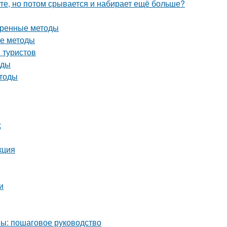
ете, но потом срывается и набирает ещё больше?
еренные методы
ые методы
 туристов
оды
етоды
х
кция
и
мы: пошаговое руководство