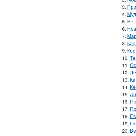
3.
При
4.
Муд
5.
Без
6.
Нов
7.
Мар
8.
Как
9.
Кор
10.
Тв
11.
Ос
12.
Де
13.
Ка
14.
Ка
15.
Ан
16.
По
17.
По
18.
Ев
19.
От
20.
Ве