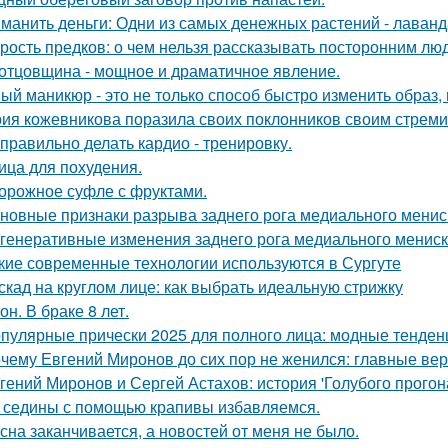
манить деньги: Одни из самых денежных растений - лаванда
рость предков: о чем нельзя рассказывать посторонним лю
отцовщина - мощное и драматичное явление.
ый маникюр - это не только способ быстро изменить образ, 
ия кожевникова поразила своих поклонников своим стрем
 правильно делать кардио - тренировку.
ица для похудения.
орожное суфле с фруктами.
новные признаки разрыва заднего рога медиального мениск
генеративные изменения заднего рога медиального мениска
кие современные технологии используются в Сургуте
скад на круглом лице: как выбрать идеальную стрижку
он. В браке 8 лет.
пулярные прически 2025 для полного лица: модные тенден
чему Евгений Миронов до сих пор не женился: главные ве
гений Миронов и Сергей Астахов: история 'Голубого прогон
 седины с помощью крапивы избавляемся.
сна заканчивается, а новостей от меня не было.