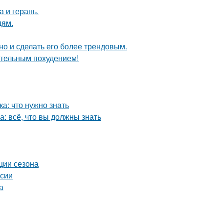
 и герань.
дям.
но и сделать его более трендовым.
ительным похудением!
а: что нужно знать
: всё, что вы должны знать
ции сезона
рсии
а