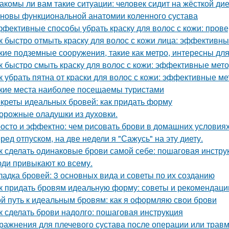
акомы ли вам такие ситуации: человек сидит на жёсткой ди
новы функциональной анатомии коленного сустава
фективные способы убрать краску для волос с кожи: пров
к быстро отмыть краску для волос с кожи лица: эффективн
кие подземные сооружения, такие как метро, интересны для
к быстро смыть краску для волос с кожи: эффективные мет
к убрать пятна от краски для волос с кожи: эффективные м
кие места наиболее посещаемы туристами
креты идеальных бровей: как придать форму
орожные оладушки из духовки.
осто и эффектно: чем рисовать брови в домашних условия
ред отпуском, на две недели я "Сажусь" на эту диету.
к сделать одинаковые брови самой себе: пошаговая инстру
ди привыкают ко всему.
ладка бровей: 3 основных вида и советы по их созданию
к придать бровям идеальную форму: советы и рекомендаци
й путь к идеальным бровям: как я оформляю свои брови
к сделать брови надолго: пошаговая инструкция
ражнения для плечевого сустава после операции или трав