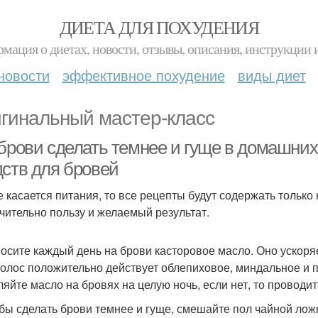
ДИЕТА ДЛЯ ПОХУДЕНИЯ
мация о диетах, новости, отзывы, описания, инструкции 
новости
эффективное похудение
виды диет
гинальный мастер-класс
 брови сделать темнее и гуще в домашни
дств для бровей
е касается питания, то все рецепты будут содержать тольк
чительно пользу и желаемый результат.
носите каждый день на брови касторовое масло. Оно ускоряе
волос положительно действует облепиховое, миндальное и п
ляйте масло на бровях на целую ночь, если нет, то проводит
обы сделать брови темнее и гуще, смешайте пол чайной ложк