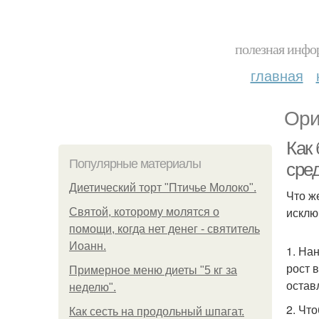
полезная инфор
главная
Ори
Как
Популярные материалы
сре
Диетический торт "Птичье Молоко".
Что ж
исклю
Святой, которому молятся о
помощи, когда нет денег - святитель
Иоанн.
1. На
рост 
Примерное меню диеты "5 кг за
остав
неделю".
2. Чт
Как сесть на продольный шпагат.