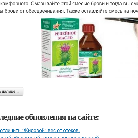
 камфорного. Смазывайте этой смесью брови и тогда вы см
ы брови от обесцвечивания. Также оставляйте смесь на но
ь дальше →
ледние обновления на сайте:
 отличить "Жировой" вес от отёков.
ный обереговый заговор против напастей.