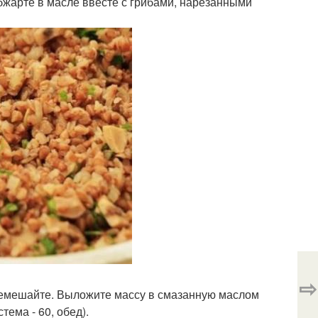
бжарте в масле ввесте с грибами, нарезанными
⇨
еремешайте. Выложите массу в смазанную маслом
тема - 60, обед).