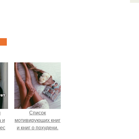
и
Список
 и
мотивирующих книг
вес
и книг о похудени.