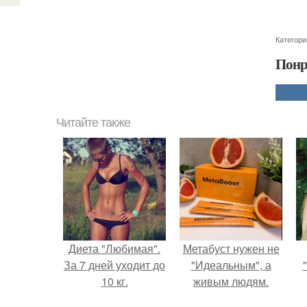
Категори
Понр
Читайте также
Диета "Любимая".
Метабуст нужен не
За 7 дней уходит до
"Идеальным", а
10 кг.
живым людям.