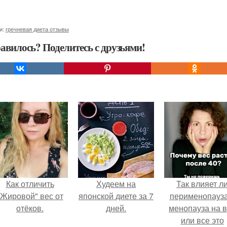
и:
гречневая диета отзывы
авилось? Поделитесь с друзьями!
Как отличить
Худеем на
Так влияет л
"Жировой" вес от
японской диете за 7
перименопауза
отёков.
дней.
менопауза на 
или все это