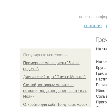
полезная инфор
главная
Гре
На 100
Популярные материалы
Ингре
Примерное меню диеты "5 кг за
Крупа 
неделю".
Грибы 
Диетический торт "Птичье Молоко".
Растит
Репчат
Святой, которому молятся о
Яйцо -
помощи, когда нет денег - святитель
Соль 
Иоанн.
Приго
Откройте для себя 10 лучших масок