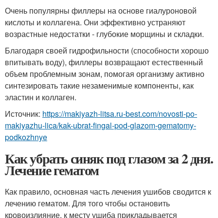
Очень популярны филлеры на основе гиалуроновой
кислоты и коллагена. Они эффективно устраняют
возрастные недостатки - глубокие морщины и складки.
Благодаря своей гидрофильности (способности хорошо
впитывать воду), филлеры возвращают естественный
объем проблемным зонам, помогая организму активно
синтезировать такие незаменимые компоненты, как
эластин и коллаген.
Источник:
https://makiyazh-litsa.ru-best.com/novosti-po-
makiyazhu-lica/kak-ubrat-fingal-pod-glazom-gematomy-
podkozhnye
Как убрать синяк под глазом за 2 дня.
Лечение гематом
Как правило, основная часть лечения ушибов сводится к
лечению гематом. Для того чтобы остановить
кровоизлияние, к месту ушиба прикладывается