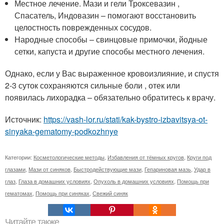
Местное лечение. Мази и гели Троксевазин ,
Спасатель, Индовазин – помогают восстановить
целостность поврежденных сосудов.
Народные способы – свинцовые примочки, йодные
сетки, капуста и другие способы местного лечения.
Однако, если у Вас выраженное кровоизлияние, и спустя
2-3 суток сохраняются сильные боли , отек или
появилась лихорадка – обязательно обратитесь к врачу.
Источник:
https://vash-lor.ru/stati/kak-bystro-izbavitsya-ot-
sinyaka-gematomy-podkozhnye
Категории:
Косметологические методы
,
Избавления от тёмных кругов
,
Круги под
глазами
,
Мази от синяков
,
Быстродействующие мази
,
Гепариновая мазь
,
Удар в
глаз
,
Глаза в домашних условиях
,
Опухоль в домашних условиях
,
Помощь при
гематомах
,
Помощь при синяках
,
Свежий синяк
Читайте также