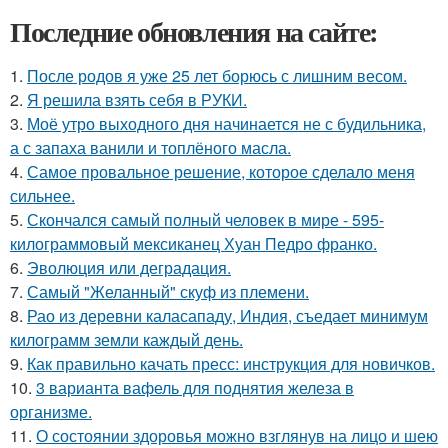
Последние обновления на сайте:
1.
После родов я уже 25 лет борюсь с лишним весом.
2.
Я решила взять себя в РУКИ.
3.
Моё утро выходного дня начинается не с будильника,
а с запаха ванили и топлёного масла.
4.
Самое провальное решение, которое сделало меня
сильнее.
5.
Скончался самый полный человек в мире - 595-
килограммовый мексиканец Хуан Педро франко.
6.
Эволюция или деградация.
7.
Самый "Желанный" скуф из племени.
8.
Рао из деревни каласападу, Индия, съедает минимум
килограмм земли каждый день.
9.
Как правильно качать пресс: инструкция для новичков.
10.
3 варианта вафель для поднятия железа в
организме.
11.
О состоянии здоровья можно взглянув на лицо и шею