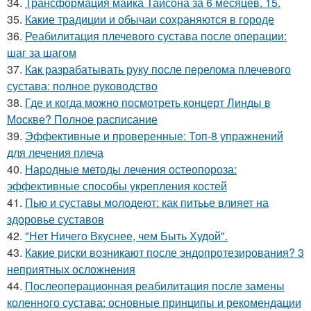
34.
Трансформация майка Тайсона за 6 месяцев. 15.
35.
Какие традиции и обычаи сохраняются в городе
36.
Реабилитация плечевого сустава после операции:
шаг за шагом
37.
Как разрабатывать руку после перелома плечевого
сустава: полное руководство
38.
Где и когда можно посмотреть концерт Линды в
Москве? Полное расписание
39.
Эффективные и проверенные: Топ-8 упражнений
для лечения плеча
40.
Народные методы лечения остеопороза:
эффективные способы укрепления костей
41.
Пью и суставы молодеют: как питьье влияет на
здоровье суставов
42.
"Нет Ничего Вкуснее, чем Быть Худой".
43.
Какие риски возникают после эндопротезирования? 3
неприятных осложнения
44.
Послеоперационная реабилитация после замены
коленного сустава: основные принципы и рекомендации