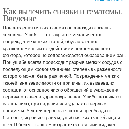
Как вылечить синяки и гематомы.
Помощь при ушибе
Синяк под глазом
Введение
Повреждения мягких тканей сопровождают жизнь
человека. Ушиб — это закрытое механическое
повреждение мягких тканей, обусловленное
Фиолетовый синяк
Синяк на веке
кратковременным воздействием повреждающего
фактора, которое не сопровождается образованием ран.
При ушибе всегда происходит разрыв мелких сосудов с
последующим кровоизлиянием, степень выраженности
которого может быть различной. Повреждения мягких
тканей, вне зависимости от причины, их вызвавших,
составляют основное число обращений в учреждения
первичного звена здравоохранения. Ушибы возникают,
как правило, при падении или ударах о твердые
предметы. У детей первых лет жизни преобладают
бытовые, игровые травмы, ушиб мягких тканей лица и
шеи. В более старшем возрасте основными видами