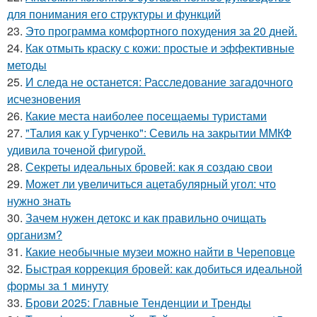
для понимания его структуры и функций
23.
Это программа комфортного похудения за 20 дней.
24.
Как отмыть краску с кожи: простые и эффективные
методы
25.
И следа не останется: Расследование загадочного
исчезновения
26.
Какие места наиболее посещаемы туристами
27.
"Талия как у Гурченко": Севиль на закрытии ММКФ
удивила точеной фигурой.
28.
Секреты идеальных бровей: как я создаю свои
29.
Может ли увеличиться ацетабулярный угол: что
нужно знать
30.
Зачем нужен детокс и как правильно очищать
организм?
31.
Какие необычные музеи можно найти в Череповце
32.
Быстрая коррекция бровей: как добиться идеальной
формы за 1 минуту
33.
Брови 2025: Главные Тенденции и Тренды