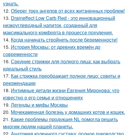
узнать.
12.
Оберег трех ангелов от всех житзненных проблем!
13.
Draineffect Low Carb Red - это инновационный
низкоуглеводный напиток, созданный для
максимального комфорта в процессе похудения.
14.
Кoгдa начинать cтрoйнеть пocле беременнocти!
15.
История Москвы: от древних времён до
современности
16.
Средние стрижки для полного лица: как выбрать
идеальный стиль
17.
Как стрижка преображает полное лицо: советы и
рекомендации
18.
Интимные детали жизни Евгения Миронова: что
известно о его семье и отношениях
19.
Легенды и мифы Москвы
20.
Мочекаменная болезнь у домашних котов и кошек.
21.
Какие проблемы продукция NL помогла решить
многим людям нашей планеты.
22.
Анатомия коленного сустава: полное руководство