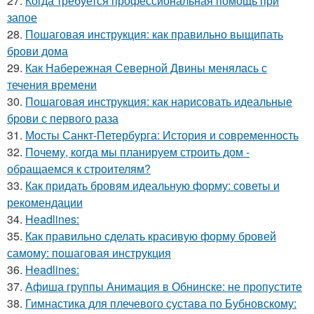
27.
Когда требуется профессиональная помощь при
запое
28.
Пошаговая инструкция: как правильно выщипать
брови дома
29.
Как Набережная Северной Двины менялась с
течения времени
30.
Пошаговая инструкция: как нарисовать идеальные
брови с первого раза
31.
Мосты Санкт-Петербурга: История и современность
32.
Почему, когда мы планируем строить дом -
обращаемся к строителям?
33.
Как придать бровям идеальную форму: советы и
рекомендации
34.
Headlines:
35.
Как правильно сделать красивую форму бровей
самому: пошаговая инструкция
36.
Headlines:
37.
Афиша группы Анимация в Обнинске: не пропустите
38.
Гимнастика для плечевого сустава по Бубновскому: