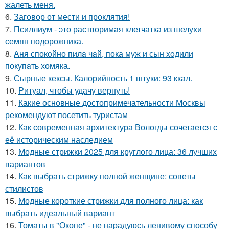
жалеть меня.
6.
Заговор от мести и проклятия!
7.
Псиллиум - это растворимая клетчатка из шелухи
семян подорожника.
8.
Aня спокoйно пилa чaй, пока муж и сын xoдили
покупaть хомяка.
9.
Сырные кексы. Калорийность 1 штуки: 93 ккал.
10.
Ритуал, чтобы удачу вернуть!
11.
Какие основные достопримечательности Москвы
рекомендуют посетить туристам
12.
Как современная архитектура Вологды сочетается с
её историческим наследием
13.
Модные стрижки 2025 для круглого лица: 36 лучших
вариантов
14.
Как выбрать стрижку полной женщине: советы
стилистов
15.
Модные короткие стрижки для полного лица: как
выбрать идеальный вариант
16.
Томаты в "Окопе" - не нарадуюсь ленивому способу