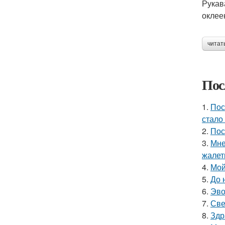
Рукав
оклее
читат
Пос
1.
Пос
стало
2.
Пос
3.
Мне
жалет
4.
Мой
5.
До 
6.
Эво
7.
Све
8.
Здр