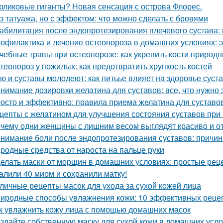
рликовые гиганты? Новая сенсация с острова Флорес.
з татуажа, но с эффектом: что можно сделать с бровями
абилитация после эндопротезирования плечевого сустава:
офилактика и лечение остеопороза в домашних условиях:
чебные травы при остеопорозе: как укрепить кости природ
теопороз у пожилых: как предотвратить хрупкость костей
ю и суставы молодеют: как питьье влияет на здоровье суст
нимание дозировки желатина для суставов: все, что нужно 
осто и эффективно: правила приема желатина для суставо
цепты с желатином для улучшения состояния суставов при
чему одни женщины с лишним весом выглядят красиво и от 
нимание боли после эндопротезирования суставов: причин
родные средства от нароста на пальце руки
елать маски от морщин в домашних условиях: простые рец
алили 40 миом и сохранили матку!
личные рецепты масок для ухода за сухой кожей лица
иродные способы увлажнения кожи: 10 эффективных реце
к увлажнить кожу лица с помощью домашних масок
здайте собственную маску для сухой кожи в домашних усл