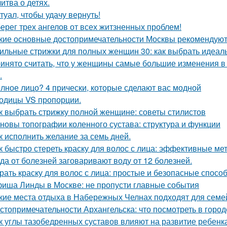
итва о детях.
туал, чтобы удачу вернуть!
ерег трех ангелов от всех житзненных проблем!
кие основные достопримечательности Москвы рекомендуют 
ильные стрижки для полных женщин 30: как выбрать идеал
инято считать, что у женщины самые большие изменения в 
.
лное лицо? 4 прически, которые сделают вас модной
одицы VS пропорции.
к выбрать стрижку полной женщине: советы стилистов
новы топографии коленного сустава: структура и функции
к исполнить желание за семь дней.
к быстро стереть краску для волос с лица: эффективные ме
да от болезней заговаривают воду от 12 болезней.
рать краску для волос с лица: простые и безопасные спосо
иша Линды в Москве: не пропусти главные события
кие места отдыха в Набережных Челнах подходят для семе
стопримечательности Архангельска: что посмотреть в город
к углы тазобедренных суставов влияют на развитие ребенк