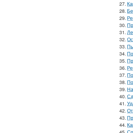
27.
Ка
28.
Бе
29.
Ре
30.
Пр
31.
Ле
32.
Ос
33.
Пь
34.
По
35.
Пр
36.
Ре
37.
По
38.
По
39.
На
40.
Сд
41.
Уд
42.
От
43.
Пр
44.
Ка
45.
Со