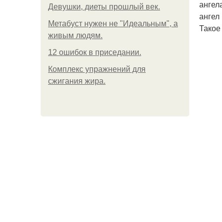
ангел
Девушки, диеты прошлый век.
ангел
Метабуст нужен не "Идеальным", а
Такое
живым людям.
12 ошибок в приседании.
Комплекс упражнений для
сжигания жира.