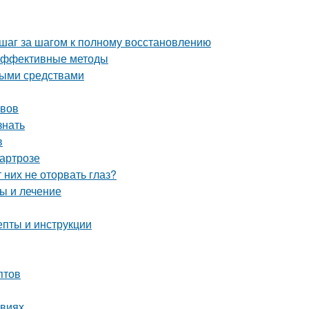
 шаг за шагом к полному восстановлению
 эффективные методы
ными средствами
авов
знать
в
 артрозе
них не оторвать глаз?
ы и лечение
епты и инструкции
птов
овиях