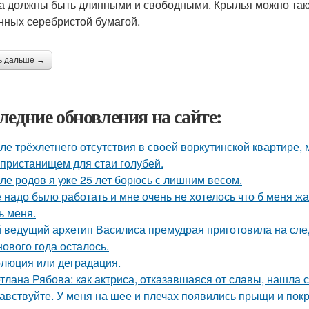
а должны быть длинными и свободными. Крылья можно такж
нных серебристой бумагой.
ь дальше →
ледние обновления на сайте:
ле трёхлетнего отсутствия в своей воркутинской квартире,
 пристанищем для стаи голубей.
ле родов я уже 25 лет борюсь с лишним весом.
 надо было работать и мне очень не хотелось что б меня ж
ь меня.
 ведущий архетип Василиса премудрая приготовила на сл
нового года осталось.
люция или деградация.
тлана Рябова: как актриса, отказавшаяся от славы, нашла 
авствуйте. У меня на шее и плечах появились прыщи и покр