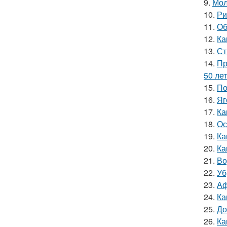
9.
Мол
10.
Ри
11.
Об
12.
Ка
13.
Ст
14.
Пр
50 лет
15.
По
16.
Яг
17.
Ка
18.
Ос
19.
Ка
20.
Ка
21.
Во
22.
Уб
23.
Аф
24.
Ка
25.
До
26.
Ка