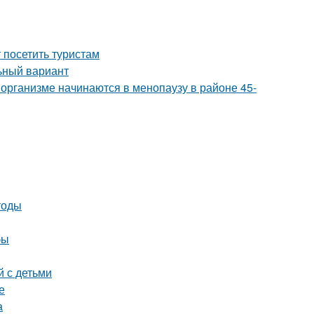
посетить туристам
ьный вариант
организме начинаются в менопаузу в районе 45-
тоды
бы
й с детьми
е
а