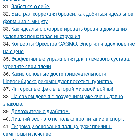
31.
Заботься о себе.
32.
Быстрая коррекция бровей: как добиться идеальной
формы за 1 минуту
33.
Как идеально скорректировать брови в домашних
условиях: пошаговая инструкция
34.
Концерты Оркестра CAGMO: Энергия и вдохновение
на сцене
35.
Эффективные упражнения для плечевого сустава:
укрепите свои плечи
36.
Какие основные достопримечательности
Новосибирска рекомендуют посетить туристам
37.
Интересные факты второй мировой войны!
38.
На самом деле я с похудением уже очень давно
знакома.
39.
Долгожители с диабетом.
40.
Лишний вес - это не только про питание и спорт.
41.
Гигрома у основания пальца руки: причины,
симптомы и лечение