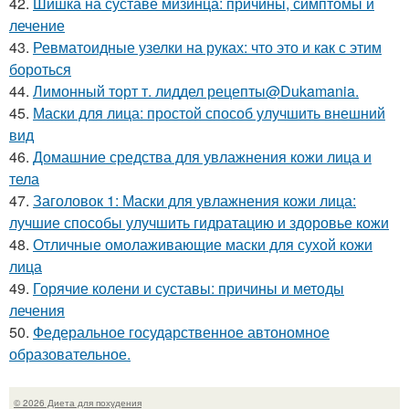
42.
Шишка на суставе мизинца: причины, симптомы и
лечение
43.
Ревматоидные узелки на руках: что это и как с этим
бороться
44.
Лимонный торт т. лиддел рецепты@Dukamania.
45.
Маски для лица: простой способ улучшить внешний
вид
46.
Домашние средства для увлажнения кожи лица и
тела
47.
Заголовок 1: Маски для увлажнения кожи лица:
лучшие способы улучшить гидратацию и здоровье кожи
48.
Отличные омолаживающие маски для сухой кожи
лица
49.
Горячие колени и суставы: причины и методы
лечения
50.
Федеральное государственное автономное
образовательное.
© 2026 Диета для похудения