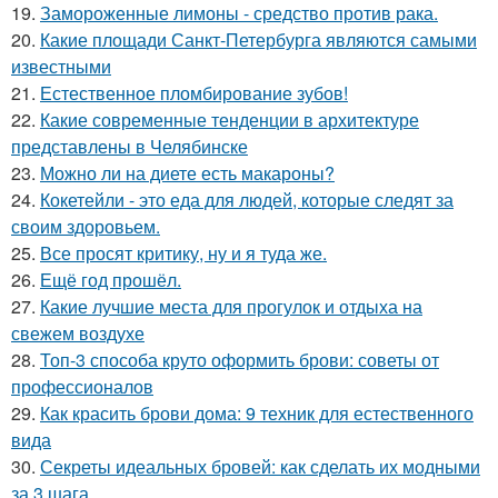
19.
Замороженные лимоны - средство против рака.
20.
Какие площади Санкт-Петербурга являются самыми
известными
21.
Естественное пломбирование зубов!
22.
Какие современные тенденции в архитектуре
представлены в Челябинске
23.
Можно ли на диете есть макароны?
24.
Кокетейли - это еда для людей, которые следят за
своим здоровьем.
25.
Все просят критику, ну и я туда же.
26.
Ещё год прошёл.
27.
Какие лучшие места для прогулок и отдыха на
свежем воздухе
28.
Топ-3 способа круто оформить брови: советы от
профессионалов
29.
Как красить брови дома: 9 техник для естественного
вида
30.
Секреты идеальных бровей: как сделать их модными
за 3 шага