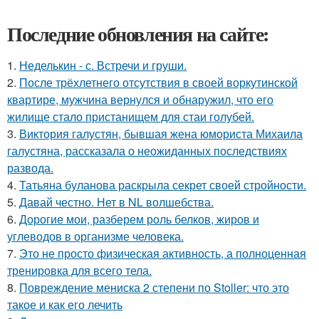
Последние обновления на сайте:
1.
Неделькин - с. Встречи и груши.
2.
После трёхлетнего отсутствия в своей воркутинской
квартире, мужчина вернулся и обнаружил, что его
жилище стало пристанищем для стаи голубей.
3.
Виктория галустян, бывшая жена юмориста Михаила
галустяна, рассказала о неожиданных последствиях
развода.
4.
Татьяна буланова раскрыла секрет своей стройности.
5.
Давай честно. Нет в NL волшебства.
6.
Дорогие мои, разберем роль белков, жиров и
углеводов в организме человека.
7.
Это не просто физическая активность, а полноценная
тренировка для всего тела.
8.
Повреждение мениска 2 степени по Stoller: что это
такое и как его лечить