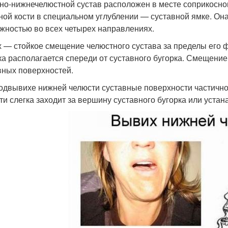
но-нижнечелюстной сустав расположен в месте соприкосно
ной кости в специальном углублении — суставной ямке. О
жностью во всех четырех направлениях.
 — стойкое смещение челюстного сустава за пределы его ф
ка располагается спереди от суставного бугорка. Смещен
вных поверхностей.
одвывихе нижней челюсти суставные поверхности частично 
ти слегка заходит за вершину суставного бугорка или устан