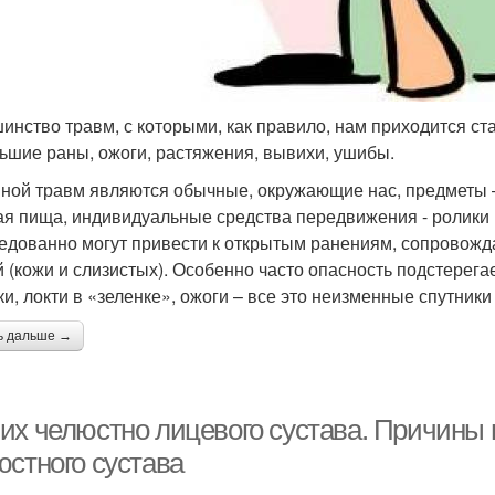
инство травм, с которыми, как правило, нам приходится ста
ьшие раны, ожоги, растяжения, вывихи, ушибы.
ной травм являются обычные, окружающие нас, предметы –
ая пища, индивидуальные средства передвижения - ролики и
едованно могут привести к открытым ранениям, сопровож
й (кожи и слизистых). Особенно часто опасность подстерега
ки, локти в «зеленке», ожоги – все это неизменные спутники
ь дальше →
их челюстно лицевого сустава. Причины
юстного сустава