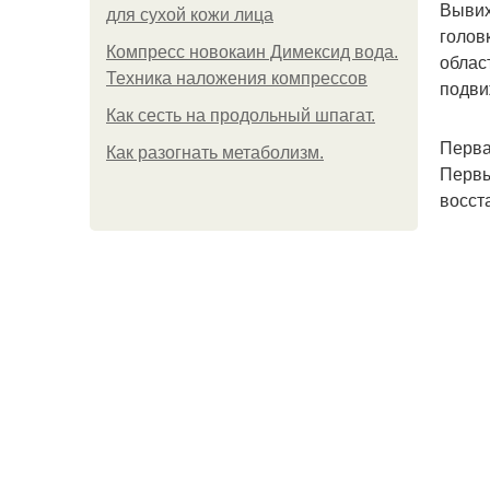
Вывих
для сухой кожи лица
голов
Компресс новокаин Димексид вода.
облас
Техника наложения компрессов
подви
Как сесть на продольный шпагат.
Перва
Как разогнать метаболизм.
Первы
восст