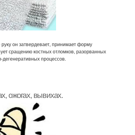
 руку он затвердевает, принимает форму
вует сращению костных отломков, разорванных
о-дегенеративных процессов.
х, ожогах, вывихах.