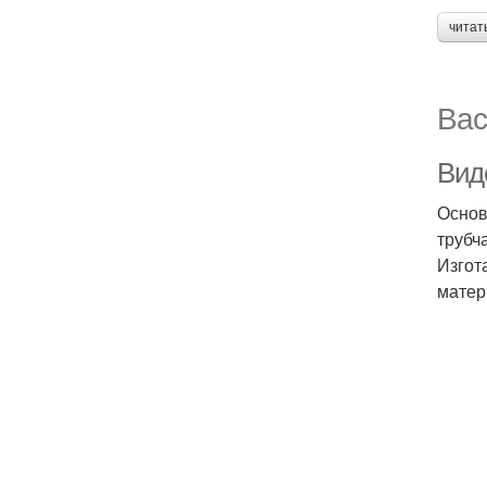
читат
Вас
Вид
Основ
трубч
Изгот
матер