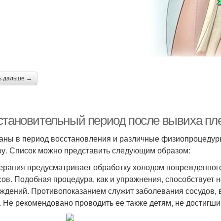
ь дальше →
становительный период после вывиха плеч
аны в период восстановления и различные физиопроцеду
ву. Список можно представить следующим образом:
ерапия предусматривает обработку холодом поврежденного
сов. Подобная процедура, как и упражнения, способствует 
ждений. Противопоказанием служит заболевания сосудов, в
. Не рекомендовано проводить ее также детям, не достигшим