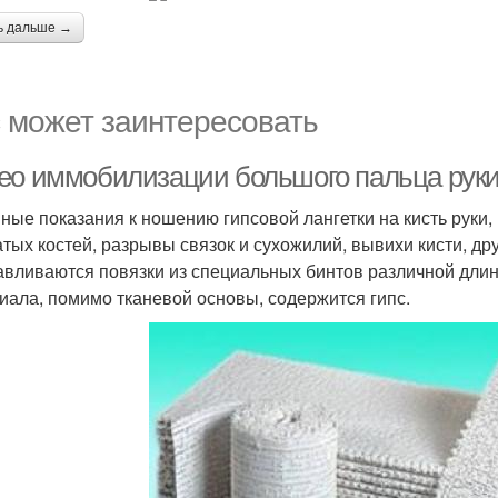
ь дальше →
 может заинтересовать
ео иммобилизации большого пальца руки
ные показания к ношению гипсовой лангетки на кисть руки
атых костей, разрывы связок и сухожилий, вывихи кисти, др
авливаются повязки из специальных бинтов различной длин
иала, помимо тканевой основы, содержится гипс.