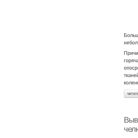
Больш
небол
Причи
горяч
опоср
ткане
колен
читат
Выв
чел