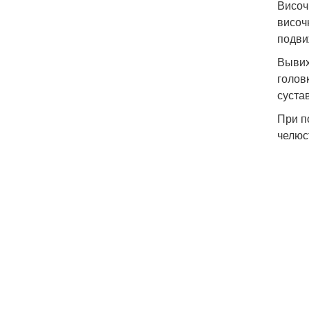
Височ
височ
подви
Вывих
голов
суста
При п
челюс