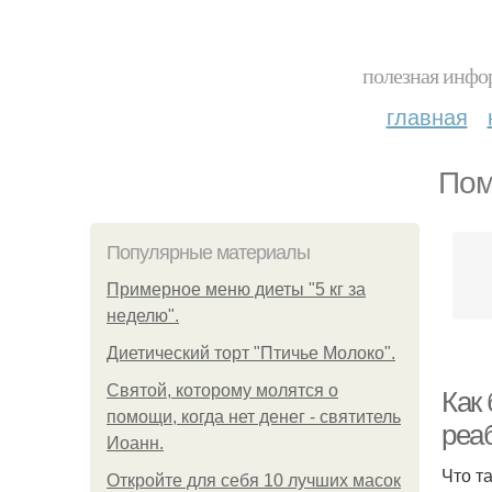
полезная инфор
главная
Пом
Популярные материалы
Примерное меню диеты "5 кг за
неделю".
Диетический торт "Птичье Молоко".
Святой, которому молятся о
Как
помощи, когда нет денег - святитель
реа
Иоанн.
Что т
Откройте для себя 10 лучших масок