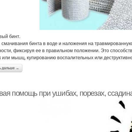
вый бинт.
 смачивания бинта в воде и наложения на травмированную
ности, фиксируя ее в правильном положении. Это способст
к или мышц, купированию воспалительных или деструктивн
ь дальше →
вая помощь при ушибах, порезах, ссадина