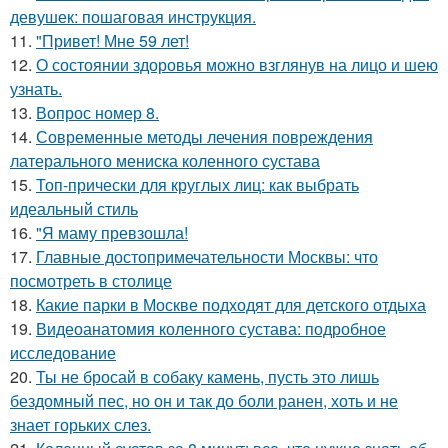
девушек: пошаговая инструкция.
11.
"Привет! Мне 59 лет!
12.
О состоянии здоровья можно взглянув на лицо и шею
узнать.
13.
Вопрос номер 8.
14.
Современные методы лечения повреждения
латерального мениска коленного сустава
15.
Топ-прически для круглых лиц: как выбрать
идеальный стиль
16.
"Я маму превзошла!
17.
Главные достопримечательности Москвы: что
посмотреть в столице
18.
Какие парки в Москве подходят для детского отдыха
19.
Видеоанатомия коленного сустава: подробное
исследование
20.
Ты не бросай в собаку камень, пусть это лишь
бездомный пес, но он и так до боли ранен, хоть и не
знает горьких слез.