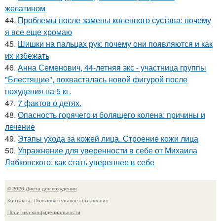
желатином
44.
Проблемы после замены коленного сустава: почему
я все еще хромаю
45.
Шишки на пальцах рук: почему они появляются и как
их избежать
46.
Анна Семенович, 44-летняя экс - участница группы
"Блестящие", похвасталась новой фигурой после
похудения на 5 кг.
47.
7 фактов о детях.
48.
Опасность горячего и болящего колена: причины и
лечение
49.
Этапы ухода за кожей лица. Строение кожи лица
50.
Упражнение для уверенности в себе от Михаила
Лабковского: как стать увереннее в себе
© 2026 Диета для похудения
Контакты
Пользовательское соглашение
Политика конфидециальности