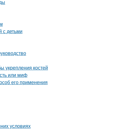
оды
ом
й с детьми
руководство
ы укрепления костей
сть или миф
особ его применения
шних условиях