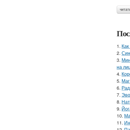
читат
Пос
1.
Как
2.
Син
3.
Мин
на ли
4.
Кор
5.
Маг
6.
Рад
7.
Эво
8.
Нат
9.
Йог
10.
Ма
11.
Ин
12.
Па