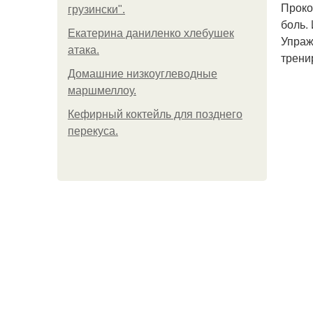
Проко
грузински".
боль.
Екатерина даниленко хлебушек
Упраж
атака.
трени
Домашние низкоуглеводные
маршмеллоу.
Кефирный коктейль для позднего
перекуса.