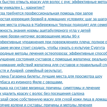
к быстро отмыть краску для волос с рук: эффективные мет
м уникален L - карнитин?
гда требуется профессиональная помощь при запое
остая коррекция бровей в домашних условиях: шаг за шаг
кие места отдыха в Набережных Челнах подходят для семе
жность знания нормы ацетабулярного угла у детей
нкие брови-ниточки: возвращение моды 90-х
фективные упражнения при повреждениях плеча: полное 
какие музеи стоит сходить, чтобы узнать о культуре Сургута
родные методы лечения остеопороза: эффективные способ
учшение состояния суставов с помощью желатина: реально
нимание действий желатина для суставов и правильный сп
стя и Андрей, семейный результат.
лина Гагарина билеты: лучшие места для просмотра шоу
лбаса из куриного Филе с овощами.
шка на суставе мизинца: причины, симптомы и лечение
к удалить краску с волос без посещения салона
здай свою собственную маску для сухой кожи лица в дома
рячие колени и суставы: причины и методы лечения