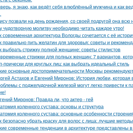
верь, я знаю, как ведёт себя влюблённый мужчина и как вед
.
ису позвали на день рождения, со своей подругой она всю
у чудотворную молитву необходимо читать каждое утро!
к современная архитектура Вологды сочетается с её истор
к правильно пить желатин для здоровья: советы и рекомен
к выбрать стрижку полной женщине: советы стилистов
временные стрижки для полных женщин: 7 вариантов, кото
п-прически для круглых лиц: как выбрать идеальный стиль
кие основные достопримечательности Москвы рекомендуют 
ргей Астахов и Евгений Миронов: История любви, которая 
облемы с поджелудочной железой могут легко привести к п
ие!
гений Миронов: Правда ли, что актер - гей
атомия коленного сустава: основы и структура
атомия коленного сустава: основные особенности строени
к безопасно убрать краску для волос с лица: лучшие методы
кие современные тенденции в архитектуре представлены в