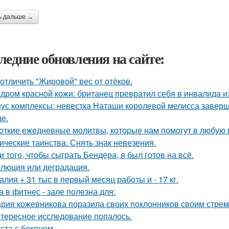
ь дальше →
ледние обновления на сайте:
 отличить "Жировой" вес от отёков.
дром красной кожи: британец превратил себя в инвалида и
ус комплексы: невестка Наташи королевой мелисса завер
це.
откие ежедневные молитвы, которые нам помогут в любую 
ические таинства. Снять знак невезения.
и того, чтобы сыграть Бендера, я был готов на всё.
люция или деградация.
алия + 31 тыс в первый месяц работы и - 17 кг.
а в фитнес - зале полезна для:
рия кожевникова поразила своих поклонников своим стре
тересное исследование попалось.
ста с беконом.