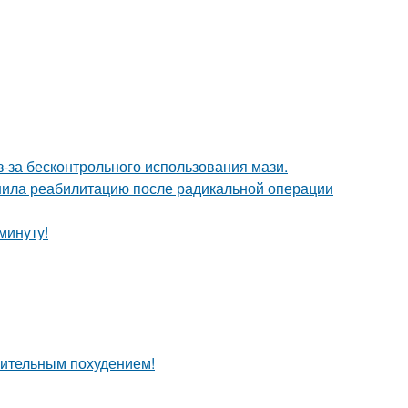
з-за бесконтрольного использования мази.
шила реабилитацию после радикальной операции
минуту!
мительным похудением!