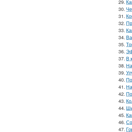
29.
Ка
30.
Че
31.
Ко
32.
Пр
33.
Ка
34.
Ва
35.
То
36.
Эф
37.
В 
38.
На
39.
Ул
40.
По
41.
На
42.
По
43.
Ко
44.
Ши
45.
Ка
46.
Со
47.
Го