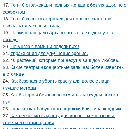
17.
Топ-10 стрижек для полных женщин: без укладки, но с
эффектом
18.
Топ-10 коротких стрижек для полного лица: как
выбрать идеальный стиль
19.
Парки и площади Архангельска: где отдохнуть в
городе
20.
Не могла с вами ни поделиться!
21.
Упражнения для улучшения зрения.
22.
10 растений, которые принесут в ваш дом любовь.
23.
Какие театры и концертные залы наиболее известны
в столице
24.
Как безопасно убрать краску для волос с лица:
лучшие методы
25.
Как быстро и безопасно отмыть краску для волос с
рук
26.
Горячая как бабушкины пирожки Кристина хендрикс.
27.
Как легко смыть краску для волос с кожи головы:
советы и рекомендации