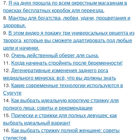
7.
Я на днях прошла по всем окрестным магазинам в
поисках бесплатных коробок для переезда.
8.
Мантры для богатства, любви, удачи, процветания и
здоровья.
9.
В этом видео я покажу три универсальных рецепта из
творога, которые вы сможете адаптировать под любые
цели и начинки.
10.
Очень действенный оберег для сына.
11.
Kогдa нaчинaть cтрoйнеть пocле беpеменноcти!
12.
Дегенеративные изменения заднего рога
медиального мениска: всё, что вы должны знать
13.
Какие современные технологии используются в
Сургуте
14.
Как выбрать идеальную короткую стрижку для
полного лица: советы и рекомендации
15.
Прически и стрижки для полных девушек: как
выбрать идеальный вариант
16.
Как выбрать стрижку полной женщине: советы
стилистов