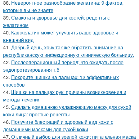
38.
Невероятное разнообразие желатина: 9 фактов,
которые вы не знаете
39.
Смакота и здоровье для костей: рецепты с
желатином
40.
Как желатин может улучшить ваше здоровье и
внешний вид
41.
Добрый день, хочу так же обратить внимание на
республиканскую инфекционную клиническую больницу.
42.
Послеоперационный период: что ожидать после
эндопротезирования т.б
43.
Покорите шишки на пальцах: 12 эффективных
способов
44.
Шишки на пальцах рук: причины возникновения и
методы лечения
45.
Сделать домашнюю увлажняющую маску для сухой
кожи лица: простые рецепты
46.
Получите блестящий и здоровый вид кожи с
домашними масками для сухой кожи
47.
Отличный выбор для зрелой кожи: питательная маска