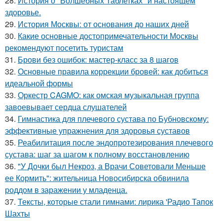
28.
История о "Волшебных Таблетках" и настоящем
здоровье.
29.
История Москвы: от основания до наших дней
30.
Какие основные достопримечательности Москвы
рекомендуют посетить туристам
31.
Брови без ошибок: мастер-класс за 8 шагов
32.
Основные правила коррекции бровей: как добиться
идеальной формы
33.
Оркестр CAGMO: как омская музыкальная группа
завоевывает сердца слушателей
34.
Гимнастика для плечевого сустава по Бубновскому:
эффективные упражнения для здоровья суставов
35.
Реабилитация после эндопротезирования плечевого
сустава: шаг за шагом к полному восстановлению
36.
"У Дочки был Некроз, а Врачи Советовали Меньше
ее Кормить": жительница Новосибирска обвинила
роддом в заражении у младенца.
37.
Тексты, которые стали гимнами: лирика 'Радио Тапок
Шахты