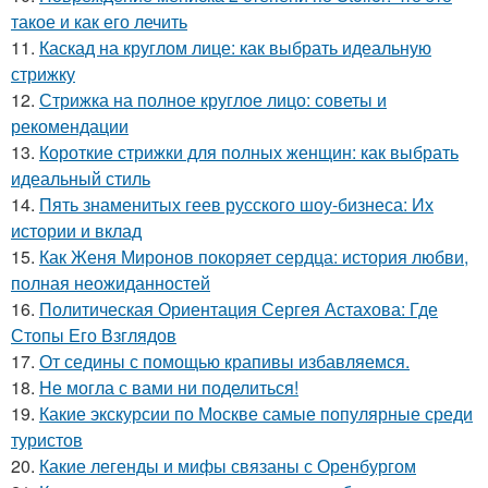
такое и как его лечить
11.
Каскад на круглом лице: как выбрать идеальную
стрижку
12.
Стрижка на полное круглое лицо: советы и
рекомендации
13.
Короткие стрижки для полных женщин: как выбрать
идеальный стиль
14.
Пять знаменитых геев русского шоу-бизнеса: Их
истории и вклад
15.
Как Женя Миронов покоряет сердца: история любви,
полная неожиданностей
16.
Политическая Ориентация Сергея Астахова: Где
Стопы Его Взглядов
17.
От седины с помощью крапивы избавляемся.
18.
Не могла с вами ни поделиться!
19.
Какие экскурсии по Москве самые популярные среди
туристов
20.
Какие легенды и мифы связаны с Оренбургом