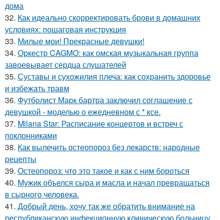
дома
32.
Как идеально скорректировать брови в домашних
условиях: пошаговая инструкция
33.
Милые мои! Прекрасные девушки!
34.
Оркестр CAGMO: как омская музыкальная группа
завоевывает сердца слушателей
35.
Суставы и сухожилия плеча: как сохранить здоровье
и избежать травм
36.
Футболист Марк бартра заключил соглашение с
девушкой - моделью о ежедневном с * ксе.
37.
Milana Star: Расписание концертов и встреч с
поклонниками
38.
Как вылечить остеопороз без лекарств: народные
рецепты
39.
Остеопороз: что это такое и как с ним бороться
40.
Мужик объелся сыра и масла и начал превращаться
в сырного человека.
41.
Добрый день, хочу так же обратить внимание на
республиканскую инфекционную клиническую больницу.