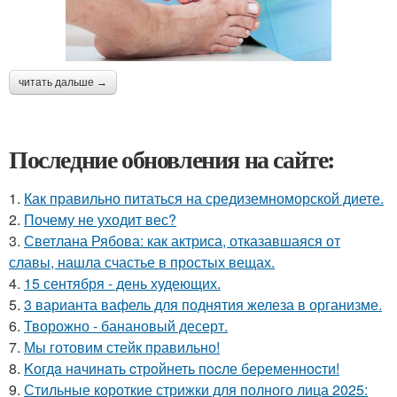
читать дальше →
Последние обновления на сайте:
1.
Как правильно питаться на средиземноморской диете.
2.
Почему не уходит вес?
3.
Светлана Рябова: как актриса, отказавшаяся от
славы, нашла счастье в простых вещах.
4.
15 сентября - день худеющих.
5.
3 варианта вафель для поднятия железа в организме.
6.
Творожно - банановый десерт.
7.
Мы готовим стейк правильно!
8.
Kогдa нaчинaть cтрoйнеть пocле беpеменноcти!
9.
Стильные короткие стрижки для полного лица 2025: