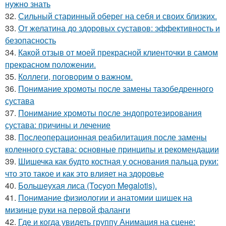
нужно знать
32.
Сильный старинный оберег на себя и своих близких.
33.
От желатина до здоровых суставов: эффективность и
безопасность
34.
Какой отзыв от моей прекрасной клиенточки в самом
прекрасном положении.
35.
Коллеги, поговорим о важном.
36.
Понимание хромоты после замены тазобедренного
сустава
37.
Понимание хромоты после эндопротезирования
сустава: причины и лечение
38.
Послеоперационная реабилитация после замены
коленного сустава: основные принципы и рекомендации
39.
Шишечка как будто костная у основания пальца руки:
что это такое и как это влияет на здоровье
40.
Большеухая лиса (Tocyon Megalotis).
41.
Понимание физиологии и анатомии шишек на
мизинце руки на первой фаланги
42.
Где и когда увидеть группу Анимация на сцене: