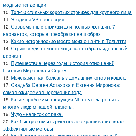
модные тенденции
10.
Топ-10 стильных коротких стрижек для крупного лица
11.
Ягодицы VS пропорции.
12.
Современные стрижки для полных женщин: 7
вариантов, которые преобразят ваш образ
13.
Какие исторические места можно найти в Тольятти
14.
Стрижки для полного лица: как выбрать идеальный
вариант
15.
Путешествие через годы: история отношений
Евгения Миронова и Сергея
16.
Мочекаменная болезнь у домашних котов и кошек.
17.
Свадьба Сергея Астахова и Евгения Миронова:
самая ожидаемая церемония года
18.
Какие проблемы продукция NL помогла решить
многим людям нашей планеты.
19.
Чудо - напиток от рака.
20.
Как быстро отмыть руки после окрашивания волос:
эффективные методы
21.
Как быстро оттереть краску для волос с кожи: 8