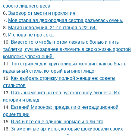
своего лишнего веса.
6.
Заговор от мести и проклятия!
7.
Моя старшая двоюродная сестра разъелась очень.
8.
Магия новолуния. 21 сентября в 22. 54.
9.
И снова не про секс.
10.
Вместо того чтобы потом лежать с болью и пить
таблетки, лучше заранее включить в свою жизнь простой
комплекс упражнений.
11.
Топ стрижек для круглолицых женщин: как выбрать
идеальный стиль, который вытянет лицо
12.
Как выбрать стрижку полной женщине: советы
стилистов
13.
Пять знаменитых геев русского шоу-бизнеса: Их
истории и вклад
14.
Евгений Миронов: правда ли о нетрадиционной
ориентации
15.
В 54 и всё ещё одинок: нормально ли это
16.
Знаменитые артисты, которые шокировали своих