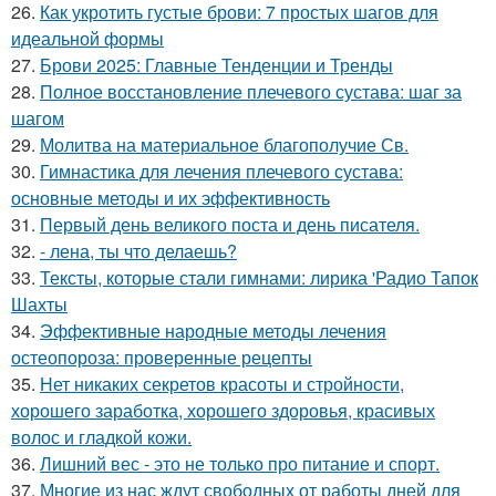
26.
Как укротить густые брови: 7 простых шагов для
идеальной формы
27.
Брови 2025: Главные Тенденции и Тренды
28.
Полное восстановление плечевого сустава: шаг за
шагом
29.
Молитва на материальное благополучие Св.
30.
Гимнастика для лечения плечевого сустава:
основные методы и их эффективность
31.
Первый день великого поста и день писателя.
32.
- лена, ты что делаешь?
33.
Тексты, которые стали гимнами: лирика 'Радио Тапок
Шахты
34.
Эффективные народные методы лечения
остеопороза: проверенные рецепты
35.
Нет никаких секретов красоты и стройности,
хорошего заработка, хорошего здоровья, красивых
волос и гладкой кожи.
36.
Лишний вес - это не только про питание и спорт.
37.
Многие из нас ждут свободных от работы дней для