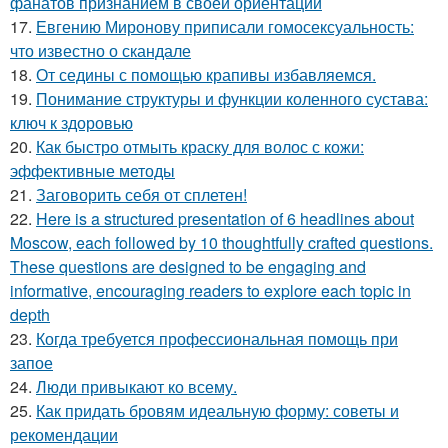
фанатов признанием в своей ориентации
17.
Евгению Миронову приписали гомосексуальность:
что известно о скандале
18.
От седины с помощью крапивы избавляемся.
19.
Понимание структуры и функции коленного сустава:
ключ к здоровью
20.
Как быстро отмыть краску для волос с кожи:
эффективные методы
21.
Заговорить себя от сплетен!
22.
Here is a structured presentation of 6 headlines about
Moscow, each followed by 10 thoughtfully crafted questions.
These questions are designed to be engaging and
informative, encouraging readers to explore each topic in
depth
23.
Когда требуется профессиональная помощь при
запое
24.
Люди привыкают ко всему.
25.
Как придать бровям идеальную форму: советы и
рекомендации