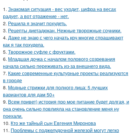
1.
Знакомая ситуация - вес уходит, цифра на весах
радует, а вот отражение - нет.
2.
Решила я значит похудеть.
3.
Рецепты диетадюкан. Нежные творожные сочники.
4.
Даже не знаю с чего начать крч многие спрашивают
как я так похудела.
5.
Творожное суфле с фруктами.
6.
Младшая дочка с началом полового созревания
начала сильно переживать из-за внешнего вида.
7.
Какие современные культурные проекты реализуются
в городе
8.
Модные стрижки для полного лица: 5 лучших
вариантов для дам 50+
9.
Всем привет) история про мое питание будет долгая, и
она очень сильно повлияла на становление меня ну
поехали.
10.
Кто же тайный сын Евгения Миронова
11.
Проблемы с поджелудочной железой могут легко