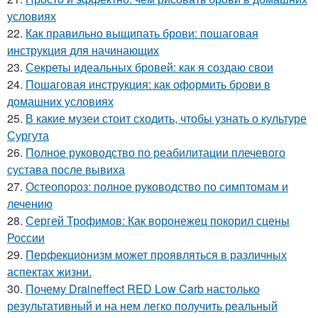
условиях
22.
Как правильно выщипать брови: пошаговая
инструкция для начинающих
23.
Секреты идеальных бровей: как я создаю свои
24.
Пошаговая инструкция: как оформить брови в
домашних условиях
25.
В какие музеи стоит сходить, чтобы узнать о культуре
Сургута
26.
Полное руководство по реабилитации плечевого
сустава после вывиха
27.
Остеопороз: полное руководство по симптомам и
лечению
28.
Сергей Трофимов: Как воронежец покорил сцены
России
29.
Перфекционизм может проявляться в различных
аспектах жизни.
30.
Почему Draineffect RED Low Carb настолько
результативный и на нем легко получить реальный