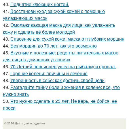
40.
Поднятие клюющих ногтей.
41.
Восстанови уход за сухой кожей с помощью
увлажняющих масок
42.
Омолаживающая маска для лица: как увлажнить
кожу и сделать её более молодой
43.
Спасение для сухой кожи: маска от глубоких морщин
44.
Без морщин до 70 лет: как это возможно
45.
Вкусные и полезные: рецепты питательных масок
для лица в домашних условиях
46.
70-Летний пенсионер ушел на рыбалку и пропал.
47.
Горячие колени: причины и лечение
48.
Уверенность в себе: как достичь своей цели
49.
Разгадайте тайну боли и жжения в колене: все, что
нужно знать
50.
Что нужно сделать в 25 лет. Не верь, не бойся, не
проси
© 2026 Диета для похудения