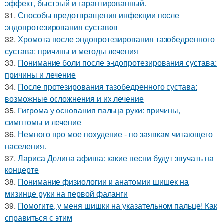
эффект, быстрый и гарантированный.
31.
Способы предотвращения инфекции после
эндопротезирования суставов
32.
Хромота после эндопротезирования тазобедренного
сустава: причины и методы лечения
33.
Понимание боли после эндопротезирования сустава:
причины и лечение
34.
После протезирования тазобедренного сустава:
возможные осложнения и их лечение
35.
Гигрома у основания пальца руки: причины,
симптомы и лечение
36.
Немного про мое похудение - по заявкам читающего
населения.
37.
Лариса Долина афиша: какие песни будут звучать на
концерте
38.
Понимание физиологии и анатомии шишек на
мизинце руки на первой фаланги
39.
Помогите, у меня шишки на указательном пальце! Как
справиться с этим